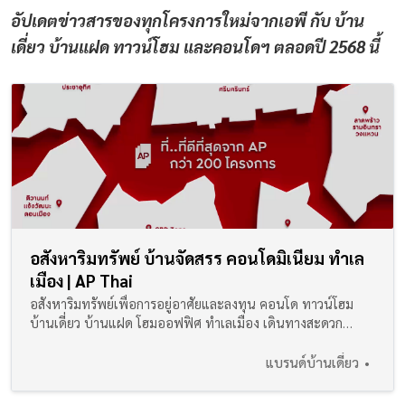
อัปเดตข่าวสารของทุกโครงการใหม่จากเอพี กับ บ้าน
เดี่ยว บ้านแฝด ทาวน์โฮม และคอนโดฯ ตลอดปี 2568 นี้
อสังหาริมทรัพย์ บ้านจัดสรร คอนโดมิเนียม ทำเล
เมือง | AP Thai
อสังหาริมทรัพย์เพื่อการอยู่อาศัยและลงทุน คอนโด ทาวน์โฮม
บ้านเดี่ยว บ้านแฝด โฮมออฟฟิศ ทำเลเมือง เดินทางสะดวก
ฟังก์ชัน ดีไซน์ ครบครันตรงกับไลฟ์สไตล์ผู้อยู่อาศัย
แบรนด์บ้านเดี่ยว