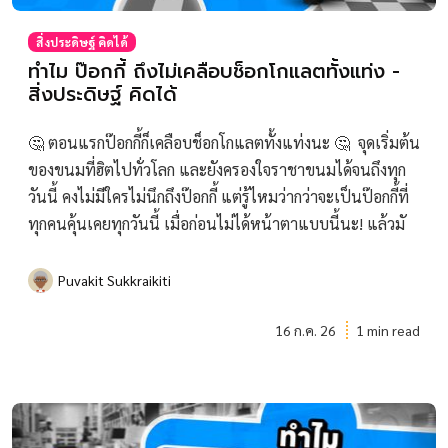
สิ่งประดิษฐ์ คิดได้
ทำไม ป๊อกกี้ ถึงไม่เคลือบช็อกโกแลตทั้งแท่ง -
สิ่งประดิษฐ์ คิดได้
🤔 ตอนแรกป๊อกกี้ก็เคลือบช็อกโกแลตทั้งแท่งนะ 🤔 จุดเริ่มต้น
ของขนมที่ฮิตไปทั่วโลก และยังครองใจราชาขนมได้จนถึงทุก
วันนี้ คงไม่มีใครไม่นึกถึงป๊อกกี้ แต่รู้ไหมว่ากว่าจะเป็นป๊อกกี้ที่
ทุกคนคุ้นเคยทุกวันนี้ เมื่อก่อนไม่ได้หน้าตาแบบนี้นะ! แล้วมั
Puvakit Sukkraikiti
16 ก.ค. 26
1 min read