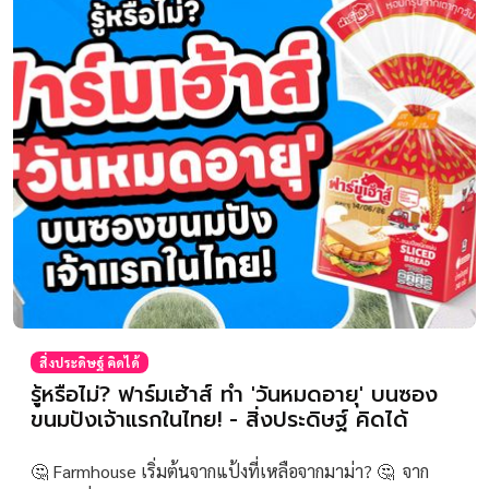
สิ่งประดิษฐ์ คิดได้
รู้หรือไม่? ฟาร์มเฮ้าส์ ทำ 'วันหมดอายุ' บนซอง
ขนมปังเจ้าแรกในไทย! - สิ่งประดิษฐ์ คิดได้
🤔 Farmhouse เริ่มต้นจากแป้งที่เหลือจากมาม่า? 🤔 จาก