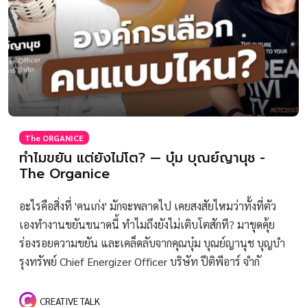
The ORGANICE
ทำไมขยัน แต่ยังไม่โต? — บุ๋ม บุณย์ญานุช -
The Organice
อะไรคือสิ่งที่ 'คนเก่ง' มักจะพลาดไป เคยสงสัยไหมว่าทั้งที่ตัว
เองทำงานขยันขนาดนี้ ทำไมถึงยังไม่เติบโตสักที? มาขุดคุ้ย
ร่องรอยความขยัน และเคล็ดลับจากคุณบุ๋ม บุณย์ญานุช บุญบํา
รุงทรัพย์ Chief Energizer Officer บริษัท ปีติพีอาร์ จำกั
CREATIVE TALK