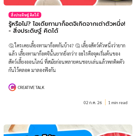
สิ่งประดิษฐ์ คิดได้
รู้หรือไม่? ไอเดียทามาก็อตจิเกิดจากเต่าตัวหนึ่ง!
- สิ่งประดิษฐ์ คิดได้
🤔 ใครเคยเลี้ยงทามาก็อตกันบ้าง? 🤔 เลี้ยงสัตว์ตัวหนึ่งว่ายาก
แล้ว เลี้ยงทามาก็อตจินั้นยากยิ่งกว่า! อะไรคือจุดเริ่มต้นของ
สัตว์เลี้ยงออนไลน์ ที่สมัยก่อนหลายคนชอบเล่นแล้วพกติดตัว
กันไว้ตลอด มาลองฟังกัน
CREATIVE TALK
02 ก.ค. 26
1 min read