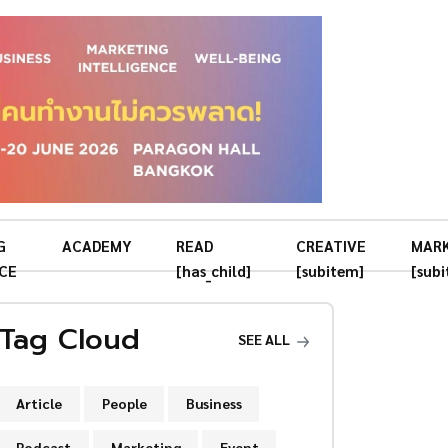
G
ACADEMY
READ
CREATIVE
MAR
CE
[has_child]
[subitem]
[sub
Tag Cloud
SEE ALL
Article
People
Business
Podcast
Marketing
Event