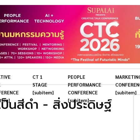
TIVE
CT 1
PEOPLE
MARKETIN
K
STAGE
PERFORMANCE
CONFEREN
FERENCE
[subitem]
CONFERENCE
[subitem]
็นสีดำ - สิ่งประดิษฐ์
item]
[subitem]