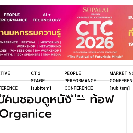
TIVE
CT 1
PEOPLE
MARKETIN
K
STAGE
PERFORMANCE
CONFEREN
FERENCE
[subitem]
CONFERENCE
[subitem]
แบบคนชอบดูหนัง — ท้อฟ
item]
[subitem]
 Organice