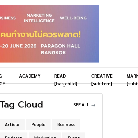
G
ACADEMY
READ
CREATIVE
MAR
CE
[has_child]
[subitem]
[sub
Tag Cloud
SEE ALL
Article
People
Business
Podcast
Marketing
Event