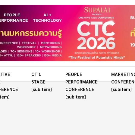
TIVE
CT 1
PEOPLE
MARKETIN
K
STAGE
PERFORMANCE
CONFEREN
FERENCE
[subitem]
CONFERENCE
[subitem]
item]
[subitem]