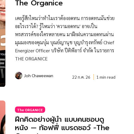
The Organice
เคยรู้สึกไหมว่าทำไมเราต้องอดทน การอดทนมันช่วย
อะไรเราได้? รู้ไหมว่า 'ความอดทน' อาจเป็น
พรสวรรค์ของใครหลายคน มาฝึกฝนความอดทนผ่าน
มุมมองของคุณบุ๋ม บุณย์ญานุช บุญบํารุงทรัพย์ Chief
Energizer Officer บริษัท ปีติพีอาร์ จำกัด ในรายการ
THE ORGANICE
Joh Chaweewan
22 ก.ค. 26
1 min read
The ORGANICE
ฝึกคิดอย่างผู้นำ แบบคนชอบดู
หนัง — ท้อฟฟี่ แบรดชอว์ -The