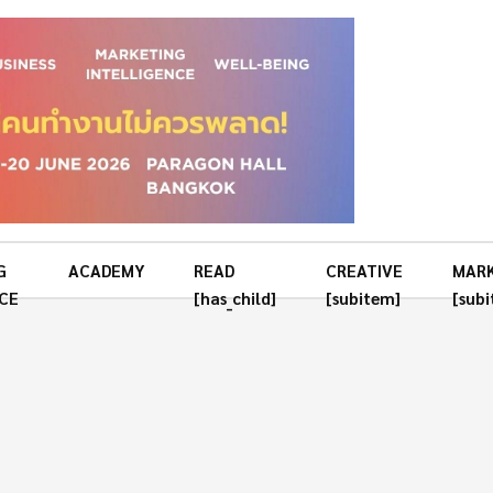
G
ACADEMY
READ
CREATIVE
MAR
CE
[has_child]
[subitem]
[sub