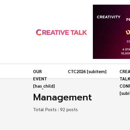
OUR
CTC2026 [subitem]
CREA
EVENT
TAL
[has_child]
CON
Management
[sub
Total Posts : 92 posts