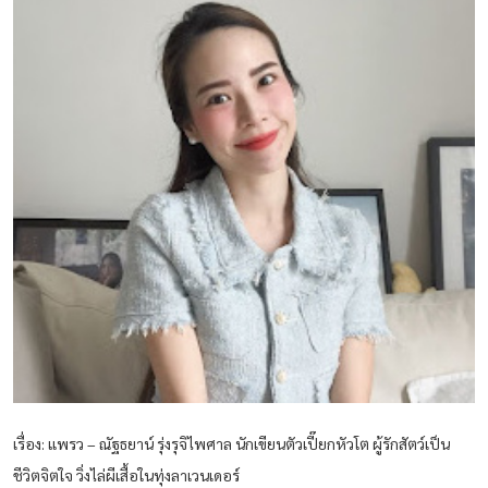
เรื่อง: แพรว – ณัฐธยาน์ รุ่งรุจิไพศาล นักเขียนตัวเปี๊ยกหัวโต ผู้รักสัตว์เป็น
ชีวิตจิตใจ วิ่งไล่ผีเสื้อในทุ่งลาเวนเดอร์