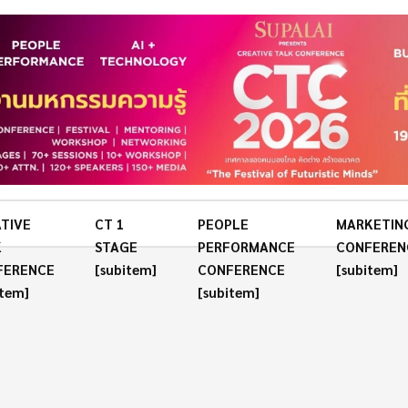
TIVE
CT 1
PEOPLE
MARKETIN
K
STAGE
PERFORMANCE
CONFEREN
FERENCE
[subitem]
CONFERENCE
[subitem]
item]
[subitem]