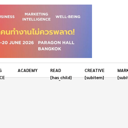
G
ACADEMY
READ
CREATIVE
MAR
CE
[has_child]
[subitem]
[sub