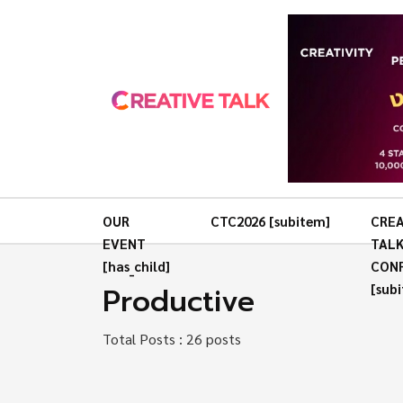
OUR
CTC2026 [subitem]
CREA
EVENT
TAL
[has_child]
CON
Productive
[sub
Total Posts : 26 posts