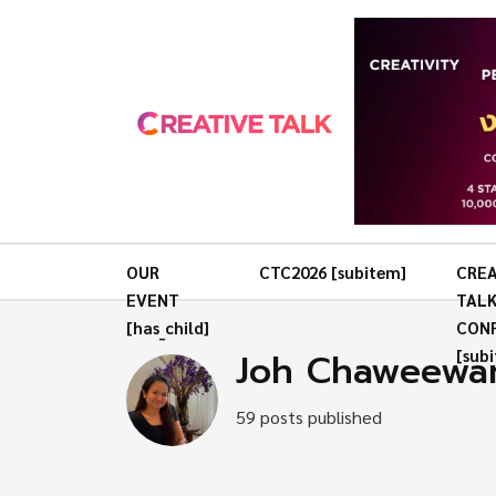
OUR
CTC2026 [subitem]
CREA
EVENT
TAL
[has_child]
CON
Joh Chaweewa
[sub
59 posts published