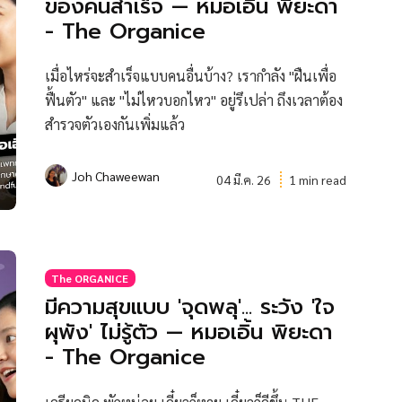
ของคนสำเร็จ — หมอเอิ้น พิยะดา
- The Organice
เมื่อไหร่จะสำเร็จแบบคนอื่นบ้าง? เรากำลัง "ฝืนเพื่อ
ฟื้นตัว" และ "ไม่ไหวบอกไหว" อยู่รึเปล่า ถึงเวลาต้อง
สำรวจตัวเองกันเพิ่มแล้ว
Joh Chaweewan
04 มี.ค. 26
1 min read
The ORGANICE
มีความสุขแบบ 'จุดพลุ'... ระวัง 'ใจ
ผุพัง' ไม่รู้ตัว — หมอเอิ้น พิยะดา
- The Organice