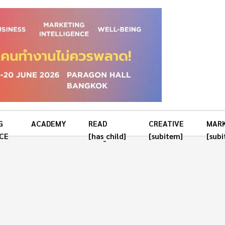
G
ACADEMY
READ
CREATIVE
MAR
CE
[has_child]
[subitem]
[sub