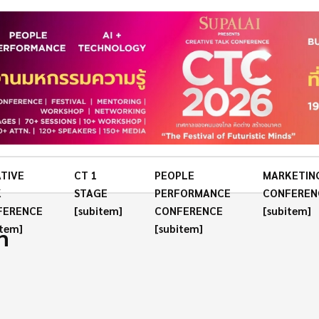
TIVE
CT 1
PEOPLE
MARKETIN
K
STAGE
PERFORMANCE
CONFEREN
FERENCE
[subitem]
CONFERENCE
[subitem]
n
item]
[subitem]