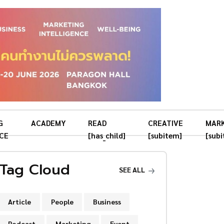
G
ACADEMY
READ
CREATIVE
MAR
CE
[has_child]
[subitem]
[sub
Tag Cloud
SEE ALL
Article
People
Business
Podcast
Marketing
Event