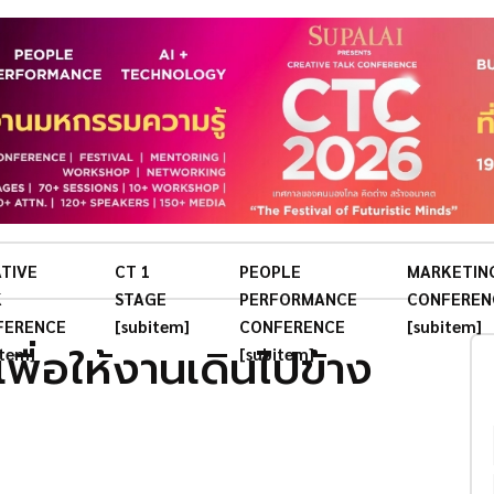
TIVE
CT 1
PEOPLE
MARKETIN
K
STAGE
PERFORMANCE
CONFEREN
FERENCE
[subitem]
CONFERENCE
[subitem]
 เพื่อให้งานเดินไปข้าง
item]
[subitem]