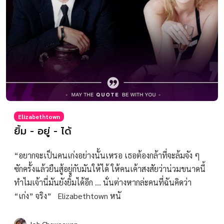
Elizabethtown
ยิ้ม - อยู่ - ได้
“อยากจะเป็นคนเก่งอย่างนั้นเหรอ เธอต้องกล้าที่จะล้มจัง ๆ
ซักครั้งแล้วยืนสู้อยู่กับมันให้ได้ ให้คนเค้าสงสัยว่าน่วมขนาดนี้
ทำไมเจ้านี่มันยังยิ้มได้อีก … นั่นต่างหากล่ะคนที่ฉันคิดว่า
“เก่ง” จริง” Elizabethtown หนั