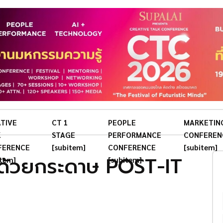
TIVE
CT 1
PEOPLE
MARKETIN
K
STAGE
PERFORMANCE
CONFEREN
FERENCE
[subitem]
CONFERENCE
[subitem]
 ด้วยกระดาษ POST-IT
item]
[subitem]