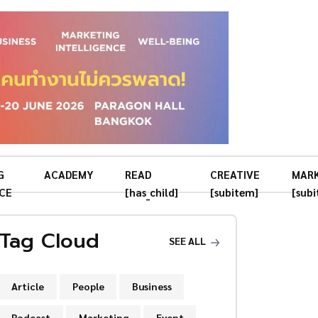
G
ACADEMY
READ
CREATIVE
MAR
CE
[has_child]
[subitem]
[sub
Tag Cloud
SEE ALL
Article
People
Business
Podcast
Marketing
Event