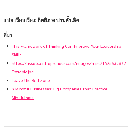
แปล เรียบเรียง: กิตติภพ ปานล้ำเลิศ
ที่มา
This Framework of Thinking Can Improve Your Leadership
Skills
https://assets.entrepreneur.com/images/misc/1625532872_
Entrepic.jpg
Leave the Red Zone
9 Mindful Businesses: Big Companies that Practice
Mindfulness