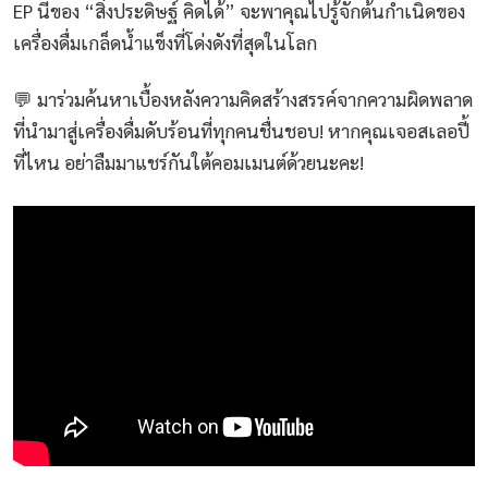
EP นี้ของ “สิ่งประดิษฐ์ คิดได้” จะพาคุณไปรู้จักต้นกำเนิดของ
เครื่องดื่มเกล็ดน้ำแข็งที่โด่งดังที่สุดในโลก
💬 มาร่วมค้นหาเบื้องหลังความคิดสร้างสรรค์จากความผิดพลาด
ที่นำมาสู่เครื่องดื่มดับร้อนที่ทุกคนชื่นชอบ! หากคุณเจอสเลอปี้
ที่ไหน อย่าลืมมาแชร์กันใต้คอมเมนต์ด้วยนะคะ!