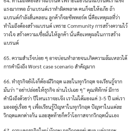
64. ทำไมถึงต้องสร้างแบรนด์ เพราะเมื่อวันนึงแบรนด์เราแข็ง
แรงมากพอ ถ้าแบรนด์เราทำผิดพลาด คนก็จะให้อภัย ถ้า
แบรนด์กำลังสั่นคลอน ลูกค้าก็จะซัพพอร์ต นี่คือเหตุผลที่ว่า
ทำไมถึงต้องสร้างแบรนด์ เพราะ Community การสร้างความไว้
วางใจ สร้างความเชื่อมั่นให้ลูกค้า นั่นคือเหตุผลในการสร้าง
แบรนด์
65. ความสำเร็จบ่อย ๆ อาจบ่อนทำลายจนเกิดความล้มเหลวได้
การคำนึงถึง Worst case scenario สำคัญมาก
66. ทำธุรกิจยังไงก็ต้องมีวิกฤต และในทุกวิกฤต จงเรียนรู้จาก
มันว่า “อย่าปล่อยให้ธุรกิจ ผ่านไปเฉย ๆ” คุณพิทักษ์ มีการ
คำนึงถึงด้วยว่า ปีไหนเราจะเจ๊ง เราไม่ได้มองแค่ 3-5 ปี แต่เรา
มองอยู่เรื่อย ๆ เพื่อเรียนรู้ปัญหาในทุกวิกฤต ปัญหาในแต่ละ
วิกฤตแตกต่างกัน และสุดท้ายก็คว้าโอกาสจากวิกฤตนั่นเอง
67. การแตกธุรกิจใหม่ มักจะเจอวิกฤตอยู่เสมอ แต่การจะ