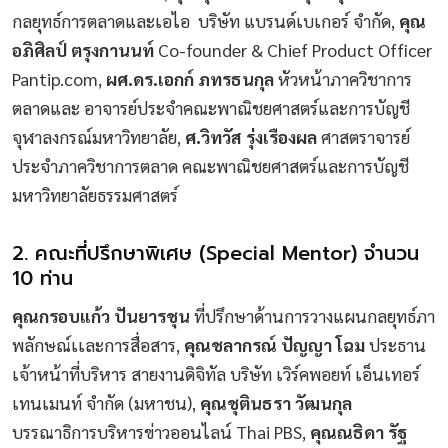
กลยุทธ์การตลาดและเอไอ บริษัท แบรนด์เบเกอร์ จำกัด,
คุณ
อภิศิลป์ ตรุงกานนท์
Co-founder & Chief Product Officer
Pantip.com,
ผศ.ดร.เอกก์ ภทรธนกุล
หัวหน้าภาควิชาการ
ตลาดและ อาจารย์ประจำคณะพาณิชยศาสตร์และการบัญชี
จุฬาลงกรณ์มหาวิทยาลัย,
ศ.วิทวัส รุ่งเรืองผล
ศาสตราจารย์
ประจำภาควิชาการตลาด คณะพาณิชยศาสตร์และการบัญชี
มหาวิทยาลัยธรรมศาสตร์
2. คณะที่ปรึกษาพิเศษ (Special Mentor) จำนวน
10 ท่าน
คุณกรอบแก้ว ปันยารชุน
ที่ปรึกษาด้านการวางแผนกลยุทธ์ภา
พลักษณ์เเละการสื่อสาร,
คุณชลากรณ์ ปัญญา โฉม
ประธาน
เจ้าหน้าที่บริหาร สายงานดิจิทัล บริษัท เวิร์คพอยท์ เอ็นเทอร์
เทนเมนท์ จำกัด (มหาชน),
คุณชุตินธรา วัฒนกุล
บรรณาธิการบริหารข่าวออนไลน์ Thai PBS,
คุณณธิดา รัฐ