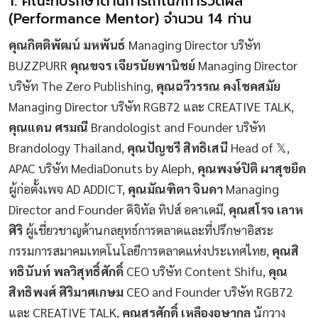
1. คณะที่ปรึกษาด้านการเกณฑ์การวัดผล
(Performance Mentor) จำนวน 14 ท่าน
คุณกิตติพัฒน์ มหพันธ์
Managing Director บริษัท
BUZZPURR
คุณขจร เจียรนัยพานิชย์
Managing Director
บริษัท The Zero Publishing,
คุณฉวีวรรณ คงโชคสมัย
Managing Director บริษัท RGB72 และ CREATIVE TALK,
คุณแดน ศรมณี
Brandologist and Founder บริษัท
Brandology Thailand,
คุณปัญชรี สิทธิเสนี
Head of 𝕏,
APAC บริษัท MediaDonuts by Aleph,
คุณพงษ์ปิติ ผาสุขยืด
ผู้ก่อตั้งเพจ AD ADDICT,
คุณมัณฑิตา จินดา
Managing
Director and Founder ดิจิทัล ทิปส์ อคาเดมี,
คุณสโรจ เลาห
ศิริ
ผู้เชี่ยวชาญด้านกลยุทธ์การตลาดและที่ปรึกษาอิสระ
กรรมการสมาคมเทคโนโลยีการตลาดแห่งประเทศไทย,
คุณสิ
ทธินันท์ พลวิสุทธิ์ศักดิ์
CEO บริษัท Content Shifu,
คุณ
สิทธิพงศ์ ศิริมาศเกษม
CEO and Founder บริษัท RGB72
และ CREATIVE TALK,
คุณสุรศักดิ์ เหลืองอุษากุล
นักวาง