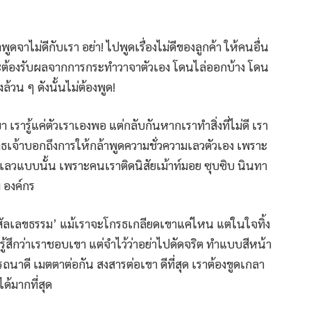
ดจาไม่ดีกับเรา อย่า! ไปพูดเรื่องไม่ดีของลูกค้า ให้คนอื่น
เราจะต้องรับผลจากการกระทำวาจาตัวเอง โดนไล่ออกบ้าง โดน
วน ๆ ดังนั้นไม่ต้องพูด!
ขา เรารู้แค่ตัวเราเองพอ แต่กลับกันหากเราทำสิ่งที่ไม่ดี เรา
ธเจ้าบอกถึงการให้กล้าพูดความชั่วความเลวตัวเอง เพราะ
วเลวแบบนั้น เพราะคนเราติดนิสัยเม้าท์มอย ซุบซิบ นินทา
 องค์กร
‘สัลเลขธรรม’ แม้เราจะโกรธเกลียดเขาแค่ไหน แต่ในใจทิ้ง
สึกว่าเราชอบเขา แต่จำไว้ว่าอย่าไปดัดจริต ทำแบบสีหน้า
ถนาดี เมตตาต่อกัน สงสารต่อเขา ดีที่สุด เราต้องขูดเกลา
ด้มากที่สุด