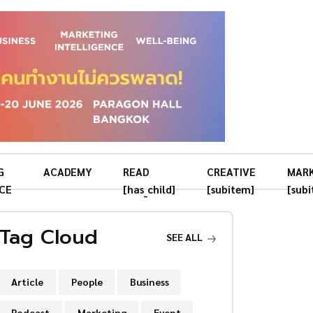
G
ACADEMY
READ
CREATIVE
MAR
CE
[has_child]
[subitem]
[sub
Tag Cloud
SEE ALL
Article
People
Business
Podcast
Marketing
Event