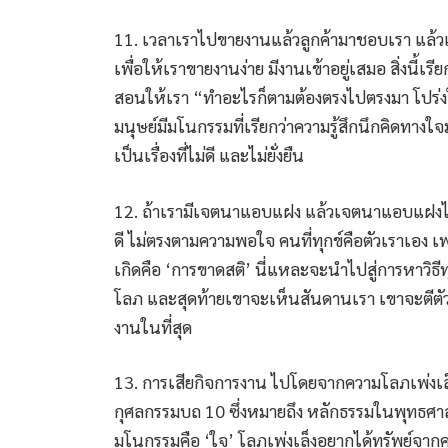
11. เวลาเราไปขายงานแล้วลูกค้ามาชอบเรา แล้วเราก็ปล
เพื่อให้เราขายงานง่าย มีงานเข้าอยู่เสมอ สิ่งนี
สอนให้เรา “ทำอะไรก็ตามต้องตรงไปตรงมา โปร่ง
มนุษย์มีมโนกรรมที่เรียกว่าความรู้สึกนึกคิดทางใจม
เป็นเรื่องที่ไม่ดี และไม่ยั่งยืน
12. ถ้าเรามีเจตนาแอบแฝง แล้วเจตนาแอบแฝงไม่
ดี ไม่ตรงตามความพอใจ คนที่ทุกข์คือตัวเราเอง เ
เกิดคือ ‘การขาดสติ’ นี่แหละจะนำไปสู่การหาวิธีท
โลภ และสุดท้ายเขาจะเห็นสันดานเรา เขาจะตีตัวออ
งานในที่สุด
13. การเสียกิจการงาน ไปโดยจากความโลภเพ่งเล็
กุศลกรรมบถ 10 ซึ่งหมายถึง หลักธรรมในพุทธศาส
มโนกรรมคือ ‘ใจ’ โลภเพ่งเล็งอยากได้ทรัพย์จากค