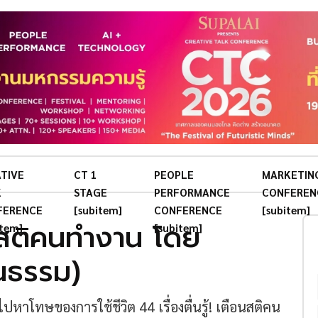
TIVE
CT 1
PEOPLE
MARKETIN
K
STAGE
PERFORMANCE
CONFEREN
FERENCE
[subitem]
CONFERENCE
[subitem]
ือนสติคนทำงาน โดย
item]
[subitem]
่นธรรม)
ปหาโทษของการใช้ชีวิต 44 เรื่องตื่นรู้! เตือนสติคน