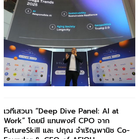
เวทีเสวนา “Deep Dive Panel: AI at
Work” โดยมี แทนพงศ์ CPO จาก
FutureSkill และ ปฤณ จำเริญพานิช Co-