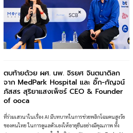
ตบท้ายด้วย ผศ. นพ. จิรยศ จินตนาดิลก
จาก MedPark Hospital และ อิ๊ก-กัญจน์
ภัสสร สุริยาแสงเพ็ชร์ CEO & Founder
of ooca
ที่ร่วมเสวนาในเรื่อง AI มีบทบาทในการช่วยพลิกโฉมคนสูงวัย
ของคนไทย ในการดูแลตัวเองให้อายุยืนอย่างมีคุณภาพ ทั้ง