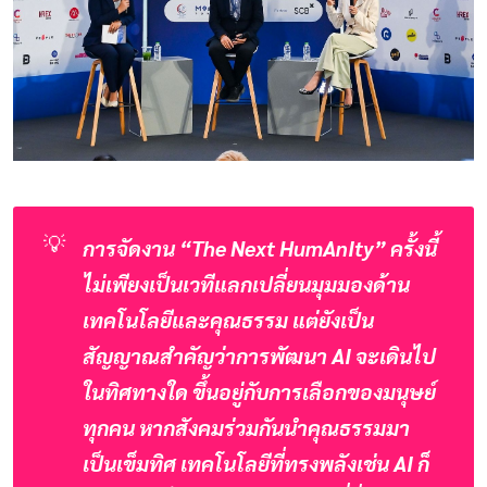
💡
การจัดงาน “The Next HumAnIty” ครั้งนี้
ไม่เพียงเป็นเวทีแลกเปลี่ยนมุมมองด้าน
เทคโนโลยีและคุณธรรม แต่ยังเป็น
สัญญาณสำคัญว่าการพัฒนา AI จะเดินไป
ในทิศทางใด ขึ้นอยู่กับการเลือกของมนุษย์
ทุกคน หากสังคมร่วมกันนำคุณธรรมมา
เป็นเข็มทิศ เทคโนโลยีที่ทรงพลังเช่น AI ก็