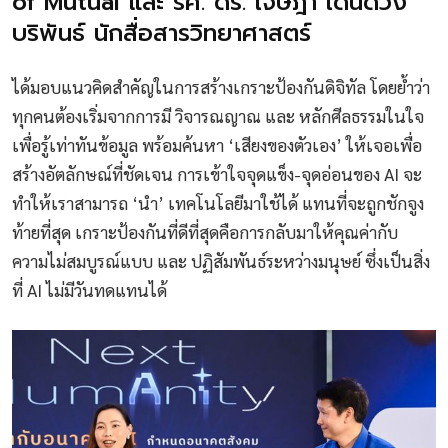
of Mutual และ รศ. ดร. เจษฎา เด่นดวง
บริพันธ์ นักสื่อสารวิทยาศาสตร์
ได้มอบแนวคิดสำคัญในการสร้างเกราะป้องกันดิจิทัล โดยย้ำว่า
ทุกคนต้องเริ่มจากการมี วิจารณญาณ และ หลักศีลธรรมในใจ
เพื่อรู้เท่าทันข้อมูล พร้อมค้นหา ‘เสียงของตัวเอง’ ให้เจอเพื่อ
สร้างอัตลักษณ์ที่ชัดเจน การเข้าใจจุดแข็ง-จุดอ่อนของ AI จะ
ทำให้เราสามารถ ‘นำ’ เทคโนโลยีมาใช้ได้ แทนที่จะถูกชักจูง
ท้ายที่สุด เกราะป้องกันที่ดีที่สุดคือการกลับมาให้คุณค่ากับ
ความไม่สมบูรณ์แบบ และ ปฏิสัมพันธ์ระหว่างมนุษย์ ซึ่งเป็นสิ่ง
ที่ AI ไม่มีวันทดแทนได้