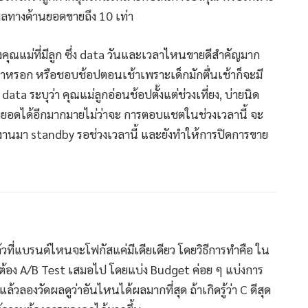
ีผลทางด้านยอดขายถึง 10 เท่า
ของคุณแม่ที่มีลูก ซึ่ง data วันและเวลาไหนขายดีสำคัญมาก
วลาหรอก หรือชอบช้อปตอนเช้าเพราะเด็กมักตื่นเช้าก็จะมี
ata ระบุว่า คุณแม่ลูกอ่อนช้อปตั้งแต่ช่วงเที่ยง, บ่ายนิด
ต่อยอดได้อีกมากมายไม่ว่าจะ การตอบแชตในช่วงเวลานี้ จะ
ีมงานมา standby รอช่วงเวลานี้ และยังทำให้การปิดการขาย
้วที่แบรนด์ไหนจะโฟกัสแค่มีเดียเดียว โดยวิธีการทำคือ ใน
็นต้อง A/B Test เสมอไป โดยแบ่ง Budget ค่อย ๆ แบ่งการ
วลองวัดผลดูว่าอันไหนได้ผลมากที่สุด ถ้าเกิดรู้ว่า C ดีสุด