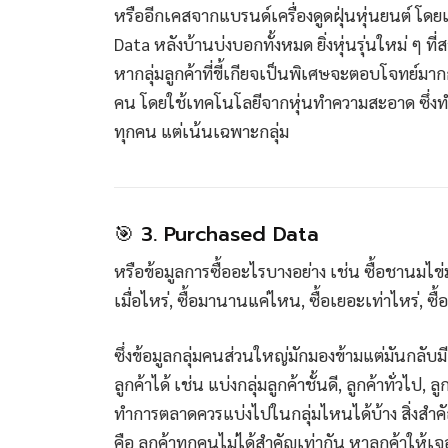
หรืออีกเคสจากแบรนด์เครื่องดูดฝุ่นหุ่นยนต์ โดยเน
Data หลังบ้านบ่งบอกทั้งหมด ยิ่งหุ่นรุ่นใหม่ 
หากลุ่มลูกค้าที่ขี้เกียจเป็นพิเศษจะตอบโจทย์มาก
คน โดยใช้เทคโนโลยีจากหุ่นทำความสะอาด ซึ่งท
ทุกคน แต่เน้นเฉพาะกลุ่ม
🎯 3. Purchased Data
หรือข้อมูลการซื้ออะไรบางอย่าง เช่น ซื้อชานมไข่มุก
เมื่อไหร่, ซื้อมานานแค่ไหน, ซื้อเยอะเท่าไหร่, ซ
ซึ่งข้อมูลกลุ่มคนส่วนใหญ่มักมองข้ามแต่มันกลับม
ลูกค้าได้ เช่น แบ่งกลุ่มลูกค้าชั้นดี, ลูกค้าทั่วไป,
ทำการตลาดควรแบ่งไปในกลุ่มไหนได้บ้าง สิ่งส
คือ ลูกค้าทุกคนไม่ได้สำคัญเท่ากัน หาลูกค้าให้เ