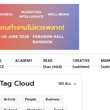
G
ACADEMY
READ
CREATIVE
MAR
CE
[has_child]
[subitem]
[sub
Tag Cloud
SEE ALL
Article
People
Business
Podcast
Marketing
Event