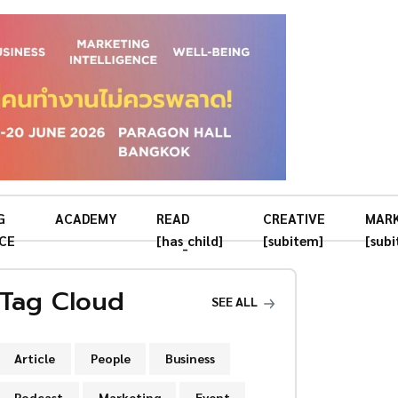
G
ACADEMY
READ
CREATIVE
MAR
CE
[has_child]
[subitem]
[sub
Tag Cloud
SEE ALL
Article
People
Business
Podcast
Marketing
Event