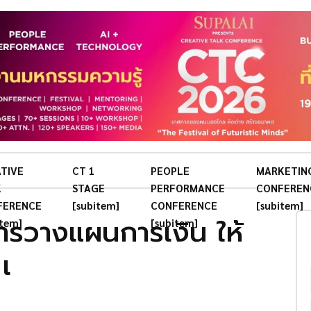
TIVE
CT 1
PEOPLE
MARKETIN
K
STAGE
PERFORMANCE
CONFEREN
FERENCE
[subitem]
CONFERENCE
[subitem]
ารวางแผนการเงิน ให้
item]
[subitem]
เ