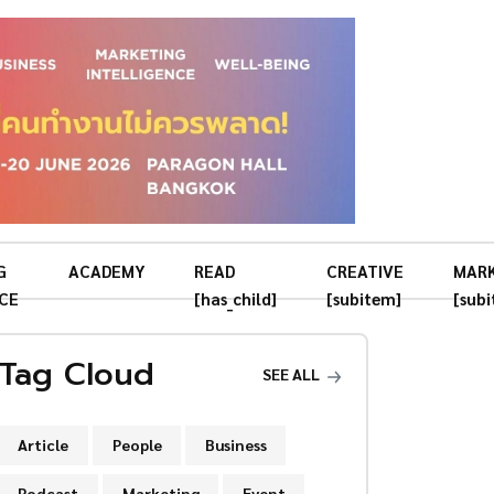
G
ACADEMY
READ
CREATIVE
MAR
CE
[has_child]
[subitem]
[sub
Tag Cloud
SEE ALL
Article
People
Business
Podcast
Marketing
Event