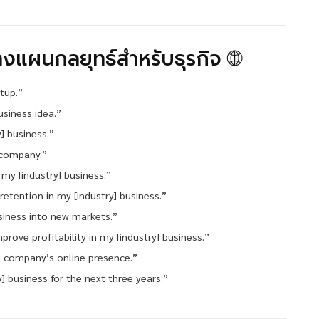
งแผนกลยุทธ์สำหรับธุรกิจ 🌐
rtup.”
usiness idea.”
] business.”
 company.”
 my [industry] business.”
etention in my [industry] business.”
siness into new markets.”
rove profitability in my [industry] business.”
] company’s online presence.”
y] business for the next three years.”