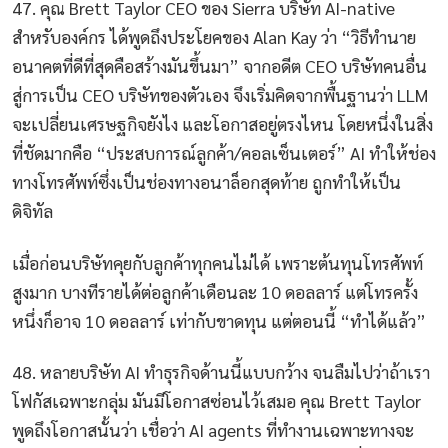
47. คุณ Brett Taylor CEO ของ Sierra บริษัท AI-native
สำหรับองค์กร ได้พูดถึงประโยคของ Alan Kay ว่า “วิธีทำนาย
อนาคตที่ดีที่สุดคือสร้างมันขึ้นมา” จากอดีต CEO บริษัทคนอื่น
สู่การเป็น CEO บริษัทของตัวเอง จึงเริ่มคิดจากพื้นฐานว่า LLM
จะเปลี่ยนเศรษฐกิจยังไง และโอกาสอยู่ตรงไหน โดยหนึ่งในสิ่ง
ที่ชัดมากคือ “ประสบการณ์ลูกค้า/คอลเซ็นเตอร์” AI ทำให้ช่อง
ทางโทรศัพท์ซึ่งเป็นช่องทางอนาล็อกสุดท้าย ถูกทำให้เป็น
ดิจิทัล
เมื่อก่อนบริษัทคุยกับลูกค้าทุกคนไม่ได้ เพราะต้นทุนโทรศัพท์
สูงมาก บางทีรายได้ต่อลูกค้าเดือนละ 10 ดอลลาร์ แต่โทรครั้ง
หนึ่งก็อาจ 10 ดอลลาร์ เท่ากับขาดทุน แต่ตอนนี้ “ทำได้แล้ว”
48. หลายบริษัท AI ทำธุรกิจด้านนี้แบบกว้าง จนลืมไปว่าถ้าเรา
โฟกัสเฉพาะกลุ่ม มันมีโอกาสซ่อนไว้เสมอ คุณ Brett Taylor
พูดถึงโอกาสนั้นว่า เชื่อว่า AI agents ที่ทำงานเฉพาะทางจะ