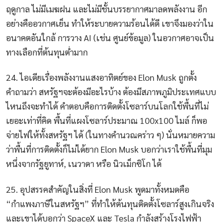
ฤดูกาล ไม่มีเมฆฝน และไม่มีชั้นบรรยากาศมาลดพลังงาน อีก
อย่างคืออวกาศเย็น ทำให้ระบายความร้อนได้ดี เขาจึงมองว่าใน
อนาคตอันใกล้ การวาง AI (เช่น ศูนย์ข้อมูล) ในอวกาศอาจเป็น
ทางเลือกที่ต้นทุนต่ำมาก
24. ไอเดียเรื่องพลังงานแสงอาทิตย์ของ Elon Musk ถูกตั้ง
คำถามว่า สหรัฐฯจะต้องมีอะไรบ้าง ต้องมีสภาพภูมิประเทศแบบ
ไหนถึงจะทำได้ คำตอบคือการติดตั้งโซลาร์บนโลกใช้พื้นที่ไม่
เยอะเท่าที่คิด พื้นที่แผงโซลาร์ประมาณ 100x100 ไมล์ ก็พอ
จ่ายไฟให้ทั้งสหรัฐฯ ได้ (ในทางคำนวณคร่าว ๆ) นั่นหมายความ
ว่าพื้นที่การติดตั้งก็ไม่ได้ยาก Elon Musk บอกว่าเราใช้พื้นที่มุม
หนึ่งจากรัฐยูทาห์, เนวาดา หรือ นิวเม็กซิโก ได้
25. อุปสรรคสำคัญในสิ่งที่ Elon Musk พูดมาทั้งหมดคือ
“กำแพงภาษีในสหรัฐฯ” ที่ทำให้ต้นทุนติดตั้งโซลาร์สูงเกินจริง
และเขาได้บอกว่า SpaceX และ Tesla กำลังสร้างโรงไฟฟ้า