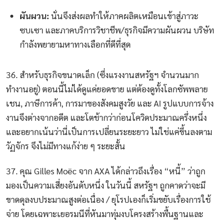
ผันผวน:
นั่นจึงส่งผลทำให้ภาคผลิตเหมือนเข้าสู่ภาวะ
ซบเซา และภาคบริการวิชาชีพ/ธุรกิจมีความผันผวน บริษัท
กำลังพยายามหาทางเลือกที่ดีที่สุด
36. สำหรับธุรกิจขนาดเล็ก (ซึ่งแรงงานสหรัฐฯ จำนวนมาก
ทำงานอยู่) ตอนนี้ไม่ได้ดูแค่ยอดขาย แต่ต้องดูทั้งโลกซัพพลาย
เชน, ภาษีการค้า, การมาของสังคมสูงวัย และ AI รูปแบบการจ้าง
งานจึงต่างจากอดีต และโตช้ากว่าก่อนโควิดประมาณครึ่งหนึ่ง
และอยากเน้นว่านี่เป็นการเปลี่ยนระยะยาว ไม่ใช่แค่ขึ้นลงตาม
วัฏจักร จึงไม่มีทางแก้ง่าย ๆ ระยะสั้น
37. คุณ Gilles Moëc จาก AXA ได้กล่าวถึงเรื่อง “หนี้” ว่าถูก
มองเป็นความเสี่ยงอันดับหนึ่ง ในวันนี้ สหรัฐฯ ถูกคาดว่าจะมี
ขาดดุลงบประมาณสูงต่อเนื่อง / ยุโรปเองก็เริ่มขยับเรื่องการใช้
จ่าย โดยเฉพาะเยอรมนีที่หันมาทุ่มงบโครงสร้างพื้นฐานและ