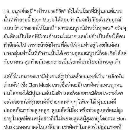
18. มนุษย์จะมี “เป้าหมายชีวิต” ยังไงในโลกที่มีหุ่นยนต์แบบ
นั้น? คำถามนี้ Elon Musk ได้ตอบว่า มันจะไม่มีอะไรสมบูรณ์
แบบ ถ้าเราอยากให้โลกมี “ความสมบูรณ์สำหรับทุกคน” จริง ๆ
มันต้องเป็นโลกที่มีงานจำนวนไม่มาก และไม่จำเป็นต้องให้คน
ทำอีกต่อไป เพราะถ้ายังมีงานที่ต้องให้คนทำอยู่ โดยมีแค่คน
บางกลุ่มเท่านั้นที่ทำงานนั้นได้ ความอุดมสมบูรณ์ก็จะเกิดได้แค่
กับบางคน สุดท้ายมันจะกลายเป็นโลกที่ประโยชน์กระจุกตัว
แต่ถ้าในอนาคตเรามีหุ่นยนต์รูปร่างคล้ายมนุษย์เป็น ‘หลักพัน
ล้านตัว’ (ซึ่ง Elon Musk เขาเชื่อว่าจะมี) เขาคิดว่าแทบทุกคน
บนโลกจะได้มีหุ่นยนต์หนึ่งตัว และก็จะอยากมีด้วย เพราะใคร
จะไม่อยากได้หุ่นยนต์ที่ช่วยงานต่าง ๆ ให้เราได้ หุ่นยนต์ที่
ปลอดภัยมาช่วยดูแลลูก, ดูแลสัตว์เลี้ยง หรือช่วยดูแลพ่อแม่สูง
อายุ ในยุคที่คนหนุ่มสาวก็มีไม่พอจะดูแลผู้สูงอายุ โดยรวม Elon
Musk มองอนาคตในแง่ดีมาก เขาคิดว่าโลกควรไปสู่อนาคตที่