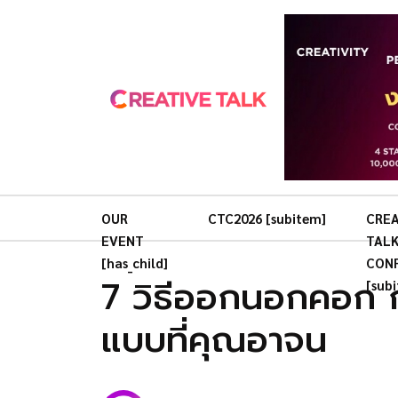
OUR
CTC2026 [subitem]
CREA
EVENT
TAL
[has_child]
CON
7 วิธีออกนอกคอก กร
[sub
แบบที่คุณอาจน