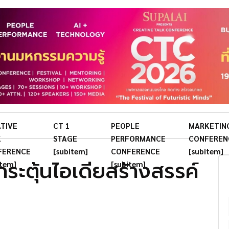
TIVE
CT 1
PEOPLE
MARKETIN
K
STAGE
PERFORMANCE
CONFEREN
FERENCE
[subitem]
CONFERENCE
[subitem]
ะตุ้นไอเดียสร้างสรรค์
item]
[subitem]