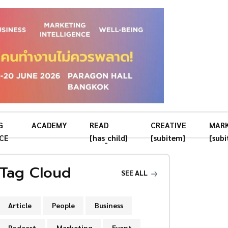
G
ACADEMY
READ
CREATIVE
MAR
CE
[has_child]
[subitem]
[sub
Tag Cloud
SEE ALL
Article
People
Business
Podcast
Marketing
Event