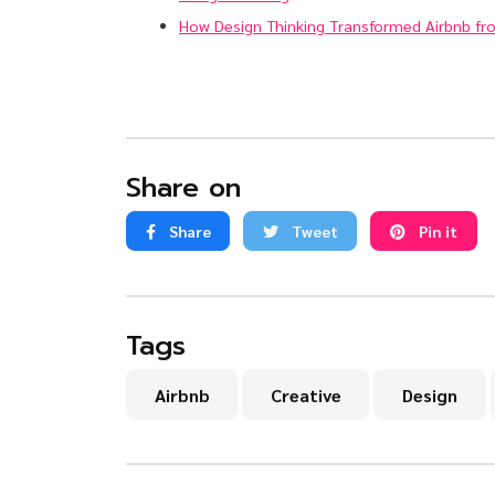
How Design Thinking Transformed Airbnb from
Share on
Share
Tweet
Pin it
Tags
Airbnb
Creative
Design