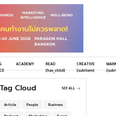
G
ACADEMY
READ
CREATIVE
MAR
CE
[has_child]
[subitem]
[sub
Tag Cloud
SEE ALL
Article
People
Business
Podcast
Marketing
Event