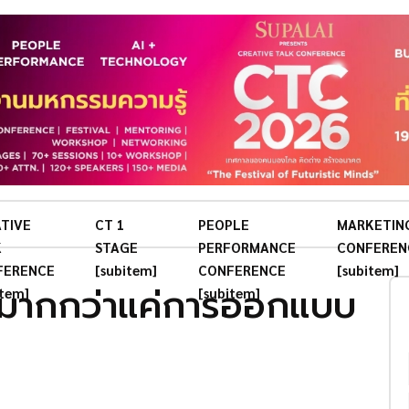
TIVE
CT 1
PEOPLE
MARKETIN
K
STAGE
PERFORMANCE
CONFEREN
FERENCE
[subitem]
CONFERENCE
[subitem]
มากกว่าแค่การออกแบบ
item]
[subitem]