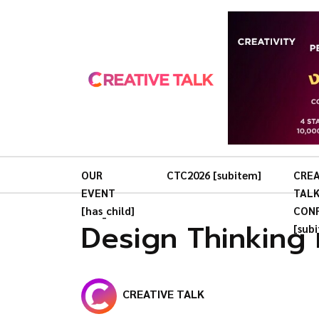
OUR
CTC2026 [subitem]
CREA
EVENT
TAL
[has_child]
CON
Design Thinking 
[sub
CREATIVE TALK