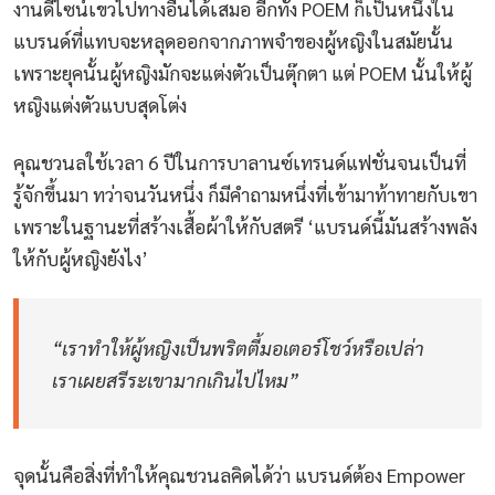
งานดีไซน์เขวไปทางอื่นได้เสมอ อีกทั้ง POEM ก็เป็นหนึ่งใน
แบรนด์ที่แทบจะหลุดออกจากภาพจำของผู้หญิงในสมัยนั้น
เพราะยุคนั้นผู้หญิงมักจะแต่งตัวเป็นตุ๊กตา แต่ POEM นั้นให้ผู้
หญิงแต่งตัวแบบสุดโต่ง
คุณชวนลใช้เวลา 6 ปีในการบาลานซ์เทรนด์แฟชั่นจนเป็นที่
รู้จักขึ้นมา ทว่าจนวันหนึ่ง ก็มีคำถามหนึ่งที่เข้ามาท้าทายกับเขา
เพราะในฐานะที่สร้างเสื้อผ้าให้กับสตรี ‘แบรนด์นี้มันสร้างพลัง
ให้กับผู้หญิงยังไง’
“เราทำให้ผู้หญิงเป็นพริตตี้มอเตอร์โชว์หรือเปล่า
เราเผยสรีระเขามากเกินไปไหม”
จุดนั้นคือสิ่งที่ทำให้คุณชวนลคิดได้ว่า แบรนด์ต้อง Empower