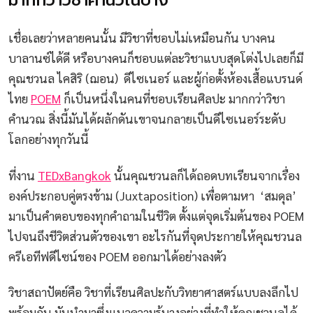
เชื่อเลยว่าหลายคนนั้น มีวิชาที่ชอบไม่เหมือนกัน บางคน
บาลานซ์ได้ดี หรือบางคนก็ชอบแต่ละวิชาแบบสุดโต่งไปเลยก็มี
คุณชวนล ไคสิริ (ฌอน) ดีไซเนอร์ และผู้ก่อตั้งห้องเสื้อแบรนด์
ไทย
POEM
ก็เป็นหนึ่งในคนที่ชอบเรียนศิลปะ มากกว่าวิชา
คำนวณ สิ่งนี้มันได้ผลักดันเขาจนกลายเป็นดีไซเนอร์ระดับ
โลกอย่างทุกวันนี้
ที่งาน
TEDxBangkok
นั้นคุณชวนลก็ได้ถอดบทเรียนจากเรื่อง
องค์ประกอบคู่ตรงข้าม (Juxtaposition) เพื่อตามหา ‘สมดุล’
มาเป็นคำตอบของทุกคำถามในชีวิต ตั้งแต่จุดเริ่มต้นของ POEM
ไปจนถึงชีวิตส่วนตัวของเขา อะไรกันที่จุดประกายให้คุณชวนล
ครีเอทีฟดีไซน์ของ POEM ออกมาได้อย่างลงตัว
วิชาสถาปัตย์คือ วิชาที่เรียนศิลปะกับวิทยาศาสตร์แบบลงลึกไป
พร้อมกัน มันนำมาซึ่งแนวความรู้บางอย่างที่ทำให้คุณชวนลได้