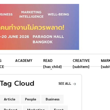
G
ACADEMY
READ
CREATIVE
MAR
CE
[has_child]
[subitem]
[sub
Tag Cloud
SEE ALL
Article
People
Business
Podcast
Marketing
Event