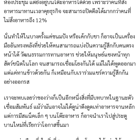
ห้องประชุม แต่ยังอยู่บนโต๊ะอาหารได้ด้วย เพราะว่าคนที่สั่ง
อาหารมาทานเวลาคุยธุรกิจ จะสามารถปิดดีลได้มากกว่าคนที่
ไม่สั่งอาหารถึง 12%
นั่นทำให้ในบางครั้งแค่ขนมปัง หรือเค้กกับชา ก็อาจเป็นเครื่อง
มืออันทรงพลังที่ช่วยให้คนสามารถแบ่งปันความรู้สึกกับคนตรง
หน้าได้ วัฒนธรรมการทานอาหาร ช่วยให้มนุษย์แซงหน้าทุก
สัตว์ชนิดในโลก จนสามารถเชื่อมโยงกันได้ แม้ไม่ได้พูดออกมา
แต่แค่ทานข้าวด้วยกัน ก็เหมือนกับเราร่วมแชร์ความรู้สึกกัน
อย่างออกรส
เราจะพบเลยว่าของว่างก็เป็นอีกหนึ่งสิ่งที่มีบทบาทในฐานะตัว
เชื่อมสัมพันธ์ แม้ว่ามันอาจไม่ได้ดูน่าดึงดูดเท่าอาหารจานหลัก
แต่การมีสแน็คเล็ก ๆ บนโต๊ะอาหาร ก็อาจนำเราไปสู่ประตู
บานใหม่ที่เรียกว่าโอกาสขึ้นมา