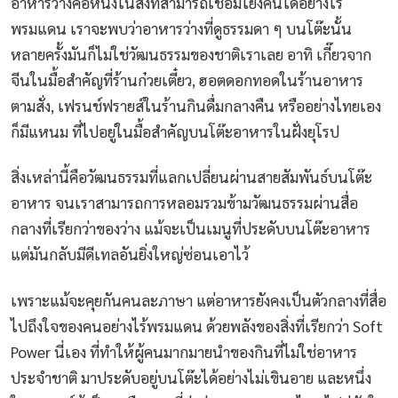
อาหารว่างคือหนึ่งในสิ่งที่สามารถเชื่อมโยงคนได้อย่างไร้
พรมแดน เราจะพบว่าอาหารว่างที่ดูธรรมดา ๆ บนโต๊ะนั้น
หลายครั้งมันก็ไม่ใช่วัฒนธรรมของชาติเราเลย อาทิ เกี๊ยวจาก
จีนในมื้อสำคัญที่ร้านก๋วยเตี๋ยว, ฮอตดอกทอดในร้านอาหาร
ตามสั่ง, เฟรนช์ฟรายส์ในร้านกินดื่มกลางคืน หรืออย่างไทยเอง
ก็มีแหนม ที่ไปอยู่ในมื้อสำคัญบนโต๊ะอาหารในฝั่งยุโรป
สิ่งเหล่านี้คือวัฒนธรรมที่แลกเปลี่ยนผ่านสายสัมพันธ์บนโต๊ะ
อาหาร จนเราสามารถการหลอมรวมข้ามวัฒนธรรมผ่านสื่อ
กลางที่เรียกว่าของว่าง แม้จะเป็นเมนูที่ประดับบนโต๊ะอาหาร
แต่มันกลับมีดีเทลอันยิ่งใหญ่ซ่อนเอาไว้
เพราะแม้จะคุยกันคนละภาษา แต่อาหารยังคงเป็นตัวกลางที่สื่อ
ไปถึงใจของคนอย่างไร้พรมแดน ด้วยพลังของสิ่งที่เรียกว่า Soft
Power นี่เอง ที่ทำให้ผู้คนมากมายนำของกินที่ไม่ใช่อาหาร
ประจำชาติ มาประดับอยู่บนโต๊ะได้อย่างไม่เขินอาย และหนึ่ง