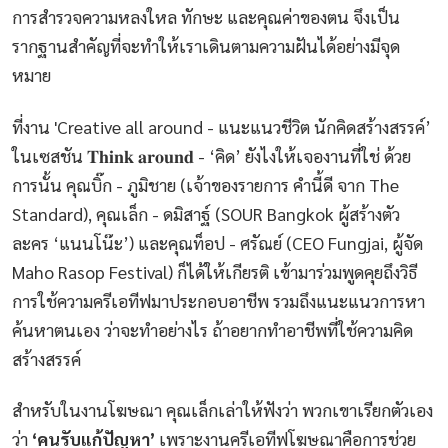
การสำรวจความหลงใหล ทักษะ และคุณค่าของตน จึงเป็น
รากฐานสำคัญที่จะทำให้เราเดินตามความฝันได้อย่างมีจุด
หมาย
ที่งาน 'Creative all around - แนะแนวชีวิต นักคิดสร้างสรรค์’
ในเซสชัน 𝐓𝐡𝐢𝐧𝐤 𝐚𝐫𝐨𝐮𝐧𝐝 - ‘คิด’ ยังไงให้เจองานที่ใช่ ด้วย
การนั้น คุณบิ๊ก - ภูมิชาย (เจ้าของรายการ คำนี้ดี จาก The
Standard), คุณเล็ก - ดมิสาฐ์ (SOUR Bangkok ผู้สร้างตัว
ละคร ‘แนนโน๊ะ’) และคุณท็อป - ศรัณย์ (CEO Fungjai, ผู้จัด
Maho Rasop Festival) ก็ได้ให้เกียรติ เข้ามาร่วมพูดคุยถึงวิธี
การใช้ความครีเอทีฟมาประกอบอาชีพ รวมถึงแนะแนวการหา
ค้นหาตนเอง ว่าจะทำอย่างไร ถ้าอยากทำอาชีพที่ใช้ความคิด
สร้างสรรค์
สำหรับในงานโฆษณา คุณเล็กเล่าให้ฟังว่า พวกเขาเรียกตัวเอง
ว่า
‘คนรับแก้ปัญหา’
เพราะงานครีเอทีฟโฆษณาคือการช่วย