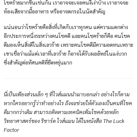
โชคร้ายมากขึ้นเช่นกัน เราอาจจะเจอคนงี่เง่าบ้าง เราอาจจะ
ท้องเสียจากมื้ออาหาร หรืออาจตกรถในนัดสำคัญ
แน่นอนว่าโชคร้ายคือสิ่งที่เกิดกับเราทุกคน แต่ความแตกต่าง
อีกประการหนึ่งระหว่างคนโชคดี และคนโชคร้ายก็คือ คนโชค
ดีมองเห็นสิ่งดีในสิ่งเลวร้าย เพราะคนโชคดีมีความอดทนเพราะ
เขาเชื่อว่าแม้แต่เวลาที่เลวร้าย ก็อาจได้รับผลลัพธ์ในแง่บวก
ซึ่งสำคัญต่อทัศนคติที่ยืดหยุ่นมาก
นี่เป็นเพียงส่วนเล็ก ๆ ที่ไวส์แมนนำมาบอกเล่า อย่างไรก็ตาม
หากใครอยากรู้ว่าทำอย่างไร ถึงจะช่วยให้ตัวเองเป็นคนที่โชค
ดีมากกว่าเดิม สามารถติดตามเทคนิคเพิ่มโชคด้วยหลัก
วิทยาศาสตร์ของ ริชาร์ด ไวส์แมน ได้ในหนังสือ The Luck
Factor