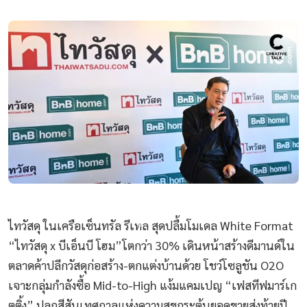
ไทวัสดุ ในเครือเซ็นทรัล รีเทล สุดปลื้มโมเดล White Format
“ไทวัสดุ x บีเอ็นบี โฮม”โตกว่า 30% เดินหน้าสร้างดีมานด์ใน
ตลาดค้าปลีกวัสดุก่อสร้าง-ตกแต่งบ้านด้วย โชว์โซลูชัน O2O
เจาะกลุ่มกำลังซื้อ Mid-to-High แง้มแคมเปญ “เฟสทีฟมาร์เก
ตติ้ง” ปลุกสีสันเทศกาลแห่งความสุขกระตุ้นยอดขายส่งท้ายปี