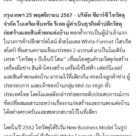
กรุงเทพฯ 25
พฤศจิกายน 2567
-
บริษัท ซีอาร์ซี ไทวัสดุ
จำกัด ในเครือเซ็นทรัล รีเทล ผู้ดำเนินธุรกิจค้าปลีกวัสดุ
ก่อสร้างและสินค้าตกแต่งบ้าน
ตอกย้ำการเป็นผู้นำเจ้าแรก
ในวงการค้าปลีกฮาร์ดไลน์ ด้วยโมเดล White Format (ไฮบริด
สโตร์) ที่ผสานความแข็งแกร่งของ 2 แบรนด์ มาเป็นโมเดิร์น
เทรด “ไทวัสดุ x บีเอ็นบี โฮม” เชื่อมโยงศูนย์รวมวัสดุก่อสร้าง
เครื่องมือช่าง สินค้าโครงสร้าง เครื่องใช้ไฟฟ้า เฟอร์นิเจอร์
และสินค้าตกแต่งบ้าน มารวมไว้ที่เดียวกัน ครองใจลูกค้าช่าง ผู้
ประกอบการ และเจ้าของบ้านกลุ่ม Mid-to-High ทั่ว
ประเทศไทย โดยโมเดลดังกล่าวช่วยยกระดับประสบการณ์การ
ช้อปที่ผสมผสานระหว่างเรื่องงานก่อสร้างและงานตกแต่งบ้าน
ได้อย่างครบครันและสะดวกสบายไว้ในที่เดียว
โดยในปี 2562 ไทวัสดุได้ริเริ่ม New Business Model ในรูป
แบบไฮบริดสโตร์ ที่เรียกว่า White Format เป็นโมเดลทดลอง