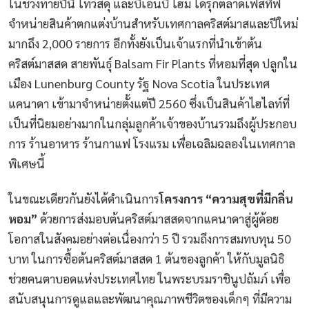
ในช่วงท้ายปีนี้ ไทวัสดุ และบีเอ็นบี โฮม ได้รุกตลาดเฟสทีฟ
จำหน่ายสินค้าตกแต่งบ้านสำหรับเทศกาลคริสต์มาสและปีใหม่
มากถึง 2,000 รายการ อีกทั้งยังเป็นเจ้าแรกที่นำเข้าต้น
คริสต์มาสสด สายพันธุ์ Balsam Fir Plants ที่หอมที่สุด ปลูกใน
เมือง Lunenburg County รัฐ Nova Scotia ในประเทศ
แคนาดา เข้ามาจำหน่ายตั้งแต่ปี 2560 ซึ่งเป็นสินค้าไฮไลท์ที่
เป็นที่นิยมอย่างมากในกลุ่มลูกค้าเจ้าของบ้านรวมถึงผู้ประกอบ
การ ร้านอาหาร ร้านกาแฟ โรงแรม เพื่อเฉลิมฉลองในเทศกาล
พิเศษนี้
ในขณะเดียวกันยังได้ดำเนินการ
โครงการ “ความสุขที่มีกลิ่น
หอม”
ด้วยการส่งมอบต้นคริสต์มาสสดจากแคนาดาสู่ผู้ด้อย
โอกาสในสังคมอย่างต่อเนื่องกว่า 5 ปี รวมถึงการสมทบทุน 50
บาท ในการซื้อต้นคริสต์มาสสด 1 ต้นของลูกค้า ให้กับมูลนิธิ
ช่วยคนตาบอดแห่งประเทศไทย ในพระบรมราชินูปถัมภ์ เพื่อ
สนับสนุนการดูแลและพัฒนาคุณภาพชีวิตของเด็กๆ ที่มีความ