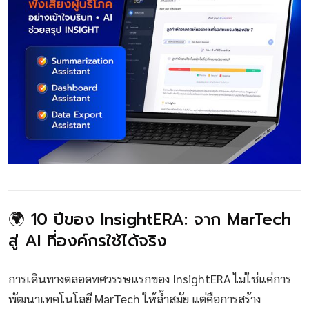
🌍 10 ปีของ InsightERA: จาก MarTech
สู่ AI ที่องค์กรใช้ได้จริง
การเดินทางตลอดทศวรรษแรกของ InsightERA ไม่ใช่แค่การ
พัฒนาเทคโนโลยี MarTech ให้ล้ำสมัย แต่คือการสร้าง