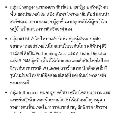
กลุ่ม Changer แพทองธาร ชินวัตร นายกรัฐมนตรีหญิงคน
ที่ 2 ของประเทศไทย หนิง-อัมพร ไพรพยาสัมพันธ์ แกนนำ
สตรีชนเผ่าปกาเกอะญอ ผู้ลุกขึ้นมาปลุกพลังให้ผู้หญิงใน
หมู่บ้านรักและเคารพสิทธิของตัวเอง
กลุ่ม Artist ลําไย ไหทองคํา นักร้องลูกทุ่งคิวทอง ผู้ฝัน
อยากพาหมอลำไทยไปโลดแล่นในระดับโลก ศศิพินทุ์ ศิริ
วาณิชย์ ศิลปิน Performing Arts และ Artistic Director
แห่ง BIPAM ผู้สร้างพื้นที่ให้นักแสดงและศิลปินไทยไปไกล
ถึงระดับนานาชาติ Wallevee สาวข้ามเพศ นักตัดต่อเอ็มวี
รุ่นใหม่ของไทยกับฝีมือและสไตล์ที่โดดเด่นเข้าตาค่ายดัง
ของเกาหลี
กลุ่ม Influencer หมอบรูซ-คชิสรา ศรีดาโคตร นางงามและ
แพทย์หญิงข้ามเพศ ผู้อยากผลักดันให้เกิดหลักสูตรดูแล
ร่างกายคนข้ามเพศในวงการแพทย์ พญ.ลักษิกา อาศิรวาท