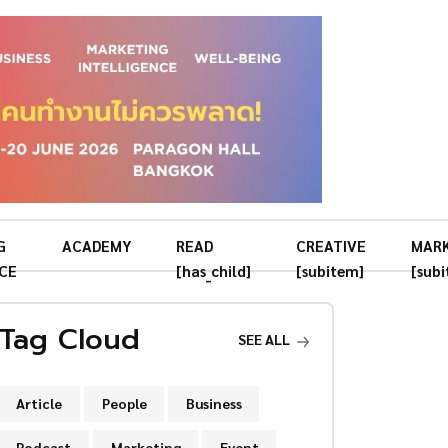
G
ACADEMY
READ
CREATIVE
MAR
CE
[has_child]
[subitem]
[sub
Tag Cloud
SEE ALL
Article
People
Business
Podcast
Marketing
Event