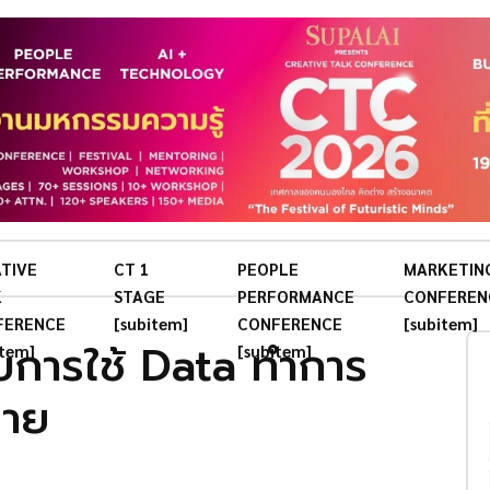
TIVE
CT 1
PEOPLE
MARKETIN
K
STAGE
PERFORMANCE
CONFEREN
FERENCE
[subitem]
CONFERENCE
[subitem]
บการใช้ Data ทำการ
item]
[subitem]
ขาย