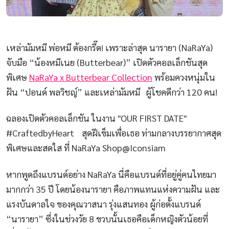
เหล่ามัมหมี พ่อหมี ต้องกรี๊ด! เพราะล่าสุด นารายา (NaRaYa)
จับมือ “น้องหมีเนย (Butterbear)” เปิดตัวคอลเล็กชันสุด
พิเศษ
NaRaYa x Butterbear Collection
พร้อมควงหนุ่มใน
ฝัน “ปอนด์ พลวิชญ์” และเหล่ามัมหมี ผู้โชคดีกว่า 120 คน!
ฉลองเปิดตัวคอลเล็กชัน ในงาน "OUR FIRST DATE"
#CraftedbyHeart สุดฝีเข็มเพื่อเธอ ท่ามกลางบรรยากาศสุด
พิเศษและสดใส ที่ NaRaYa Shop@Iconsiam
หากพูดถึงแบรนด์อย่าง NaRaYa นี่คือแบรนด์ที่อยู่คู่คนไทยมา
มากกว่า 35 ปี โดยน้องนารายา คือภาพแทนแห่งความฝัน และ
แรงบันดาลใจ ของคุณวาสนา รุ่งแสนทอง ผู้ก่อตั้งแบรนด์
“นารายา” ซึ่งในช่วงวัย 8 ขวบนั้นเธอคือเด็กหญิงตัวน้อยที่