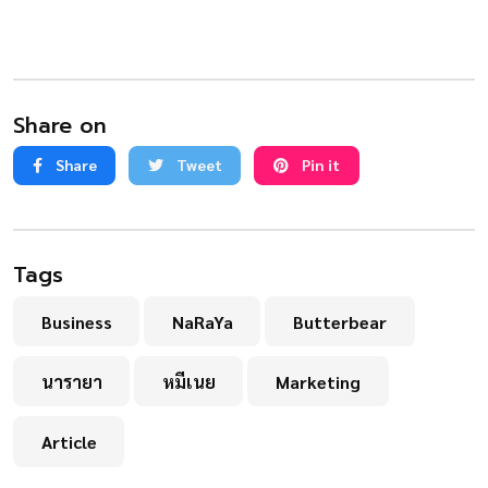
Share on
Share
Tweet
Pin it
Tags
Business
NaRaYa
Butterbear
นารายา
หมีเนย
Marketing
Article