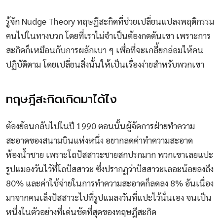
รู้จัก Nudge Theory ทฤษฎีสะกิดที่ช่วยเปลี่ยนแปลงพฤติกรรม
คนไปในทางบวก โดยที่เราไม่จำเป็นต้องกดดันเขา เพราะการ
สะกิดก็เหมือนกับการผลักเบา ๆ เพื่อที่จะเกลี้ยกล่อมให้คน
ปฏิบัติตาม โดยเปลี่ยนสิ่งนั้นให้เป็นเรื่องง่ายสำหรับพวกเขา
ทฤษฎีสะกิดเกิดมาได้ไง
ต้องย้อนกลับไปในปี 1990 ตอนนั้นผู้จัดการฝ่ายทำความ
สะอาดของสนามบินแห่งหนึ่ง อยากลดค่าทำความสะอาด
ห้องน้ำชาย เพราะโถปัสสาวะชายสกปรกมาก พวกเขาเลยแปะ
รูปแมลงวันไว้ที่โถปัสสาวะ ซึ่งปรากฏว่าปัสสาวะเลอะน้อยลงถึง
80% และค่าใช้จ่ายในการทำความสะอาดก็ลดลง 8% อันเนื่อง
มาจากคนเล็งปัสสาวะไปที่รูปแมลงวันที่แปะไว้นั่นเอง จนเป็น
หนึ่งในตัวอย่างที่เด่นชัดที่สุดของทฤษฎีสะกิด