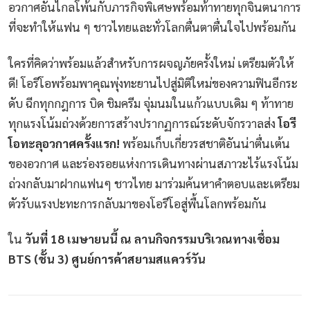
อวกาศอันไกลโพ้นกับภารกิจพิเศษพร้อมท้าทายทุกจินตนาการ
ที่จะทำให้แฟน ๆ ชาวไทยและทั่วโลกตื่นตาตื่นใจไปพร้อมกัน
ใครที่คิดว่าพร้อมแล้วสำหรับการผจญภัยครั้งใหม่ เตรียมตัวให้
ดี! โอรีโอพร้อมพาคุณพุ่งทะยานไปสู่มิติใหม่ของความฟินอีกระ
ดับ ฉีกทุกกฎการ บิด ชิมครีม จุ่มนมในแก้วแบบเดิม ๆ ท้าทาย
ทุกแรงโน้มถ่วงด้วยการสร้างปรากฏการณ์ระดับจักรวาลส่ง
โอรี
โอทะลุอวกาศครั้งแรก!
พร้อมเก็บเกี่ยวรสชาติอันน่าตื่นเต้น
ของอวกาศ และร่องรอยแห่งการเดินทางผ่านสภาวะไร้แรงโน้ม
ถ่วงกลับมาฝากแฟนๆ ชาวไทย มาร่วมค้นหาคำตอบและเตรียม
ตัวรับแรงปะทะการกลับมาของโอรีโอสู่พื้นโลกพร้อมกัน
ใน
วันที่ 18 เมษายนนี้ ณ ลานกิจกรรมบริเวณทางเชื่อม
BTS (ชั้น 3) ศูนย์การค้าสยามสแควร์วัน