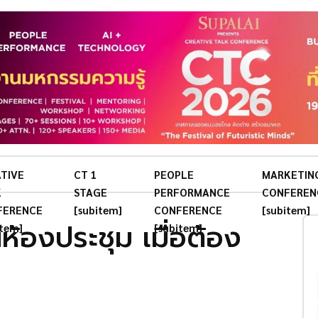
TIVE
CT 1
PEOPLE
MARKETIN
K
STAGE
PERFORMANCE
CONFEREN
FERENCE
[subitem]
CONFERENCE
[subitem]
ห้องประชุม เมื่อต้อง
item]
[subitem]