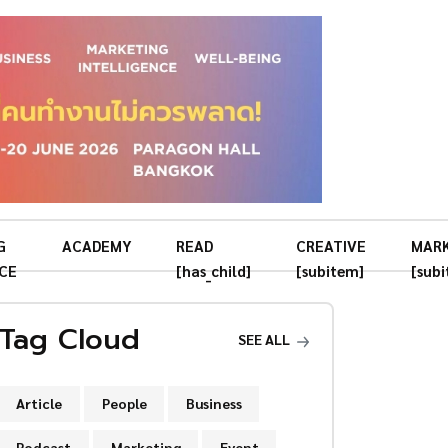
G
ACADEMY
READ
CREATIVE
MAR
CE
[has_child]
[subitem]
[sub
Tag Cloud
SEE ALL
Article
People
Business
Podcast
Marketing
Event