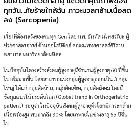
ยืนยาวไม่ได้วัดที่อายุ แต่วัดที่คุณภาพของ
ทุกวัน…ภัยร้ายใกล้ฉัน ภาวะมวลกล้ามเนื้อลด
ลง (Sarcopenia)
เรื่องที่ต้องระวังของคนทุก Gen โดย นพ. ฉันทัส มไหสวริยะ ผู้
ช่วยศาสตรจารย์ ด้านออโธปิดิกส์ คณะแพทยศาสตร์ศิริราช
พยาบาล มหาวิทยาลัยมหิดล
ในปัจจุบันโครงสร้างสังคมผู้สูงอายุมีจำนวนผู้สูงอายุ 60 ปีขึ้น
ไปเพิ่มมากขึ้น โดยสามารถแบ่งกลุ่มผู้สูงอายุออกเป็น 3 กลุ่ม
ใหญ่ ได้แก่ กลุ่มติดบ้าน, กลุ่มติดเตียง, กลุ่มติดสังคม โดยมี
ข้อมูลแนวโน้มระดับโลก (Global trend in Orthogeriatric
patient) ระบุว่า ในปัจจุบันสังคมผู้สูงอายุทั่วโลกมีภาวะกล้าม
เนื้อพร่องสูง พบมากถึง 30% โดยเฉพาะในช่วงอายุ 65 ปีขึ้น
ไป