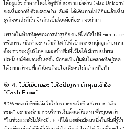
ได้อยู่แล้ว ถ้าหากใครได้ดูซีรีส์ สงคราม ส่งด่วน (Mad Unicorn)
จะเห็นฉากที่ ตัวละครอย่าง ‘สันติ’ ได้เดินทางไปที่จีนแล้วเห็น
ธุรกิจขนส่งที่นั่น จึงเกิดเป็นไอเดียที่อยากจะนำมา
เพราะในท้ายที่สุดของการทำธุรกิจ คนที่โฟกัสไปที่ Execution
หรือการลงมือทำอย่างเต็มที่ โฟกัสที่เป้าหมาย กลุ่มลูกค้า, ความ
ต้องการของผู้บริโภค และสร้างทีมที่ไว้ใจได้ มีการแบ่งผล
ประโยชน์ชัดเจนตั้งแต่ต้น มักจะเป็นผู้เล่นในตลาดที่อยู่รอด
ได้ มากกว่าคนที่กลัวโดนก๊อบไอเดียจนไม่กล้าลงมือทำ
🎯 4. ไม่มีเงินเยอะ ไม่ใช่ปัญหา ถ้าคุณเข้าใจ
“Cash Flow”
80% ของบริษัทที่เจ๊ง ไม่ใช่เพราะของไม่ดี แต่เพราะ “เงิน
หมด” อย่ามองข้ามการบริหารเงินตั้งแต่วันแรก พี่หมูบอกว่า
“ในช่วงแรกยังไม่ต้องมี CFO ก็ได้ แต่ต้องมีคนหนึ่งในทีมที่รู้ว่า
เงินเดือนจ่ายได้อีกกี่เดือน กำไรจริงเท่าไหร่ ใช้เงินเพื่ออะไร”