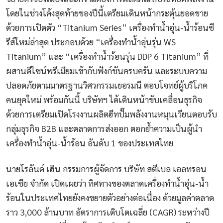
โดยในช่วงโค้งสุดท้ายของปีนี้เตรียมเดินหน้ากระตุ้นยอดขาย
ด้วยการเปิดตัว “Titanium Series” เครื่องทำน้ำอุ่น-น้ำร้อนซี
รีส์ใหม่ล่าสุด ประกอบด้วย “เครื่องทำน้ำอุ่นรุ่น WS
Titanium” และ “เครื่องทำน้ำร้อนรุ่น DDP 6 Titanium” ที่
ผสานดีไซน์พรีเมียมเข้ากับฟังก์ชันครบครัน และระบบความ
ปลอดภัยตามมาตรฐานวิศวกรรมเยอรมนี ตอบโจทย์ผู้บริโภค
คนยุคใหม่ พร้อมกันนี้ บริษัทฯ ได้เดินหน้าขับเคลื่อนธุรกิจ
ด้วยการเตรียมเปิดโรงงานผลิตฮีทปั๊มพลังงานหมุนเวียนตอบรับ
กลุ่มธุรกิจ B2B และตลาดการส่งออก ตอกย้ำความเป็นผู้นำ
เครื่องทำน้ำอุ่น-น้ำร้อน อันดับ 1 ของประเทศไทย
นายโรลันด์ เฮิน กรรมการผู้จัดการ บริษัท สตีเบล เอลทรอน
เอเซีย จำกัด เปิดเผยว่า ทิศทางของตลาดเครื่องทำน้ำอุ่น-น้ำ
ร้อนในประเทศไทยยังคงขยายตัวอย่างต่อเนื่อง ด้วยมูลค่าตลาด
ราว 3,000 ล้านบาท อัตราการเติบโตเฉลี่ย (CAGR) ระหว่างปี