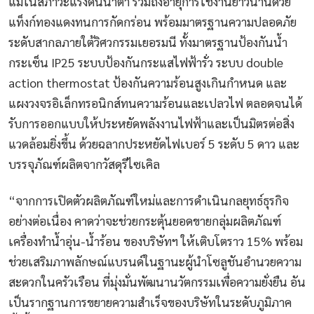
แม้ในสภาวะแรงดันน้ำต่ำ รวมถึงอายุการใช้งานยาวนานด้วย
แท็งก์ทองแดงทนการกัดกร่อน พร้อมมาตรฐานความปลอดภัย
ระดับสากลภายใต้วิศวกรรมเยอรมนี ทั้งมาตรฐานป้องกันน้ำ
กระเซ็น IP25 ระบบป้องกันกระแสไฟฟ้ารั่ว ระบบ double
action thermostat ป้องกันความร้อนสูงเกินกำหนด และ
แผงวงจรอิเล็กทรอนิกส์ทนความร้อนและเปลวไฟ ตลอดจนได้
รับการออกแบบให้ประหยัดพลังงานไฟฟ้าและเป็นมิตรต่อสิ่ง
แวดล้อมยิ่งขึ้น ด้วยฉลากประหยัดไฟเบอร์ 5 ระดับ 5 ดาว และ
บรรจุภัณฑ์ผลิตจากวัสดุรีไซเคิล
“จากการเปิดตัวผลิตภัณฑ์ใหม่และการดำเนินกลยุทธ์ธุรกิจ
อย่างต่อเนื่อง คาดว่าจะช่วยกระตุ้นยอดขายกลุ่มผลิตภัณฑ์
เครื่องทำน้ำอุ่น-น้ำร้อน ของบริษัทฯ ให้เติบโตราว 15% พร้อม
ช่วยเสริมภาพลักษณ์แบรนด์ในฐานะผู้นำโซลูชันอำนวยความ
สะดวกในครัวเรือน ที่มุ่งมั่นพัฒนานวัตกรรมเพื่อความยั่งยืน อัน
เป็นรากฐานการขยายความสำเร็จของบริษัทในระดับภูมิภาค