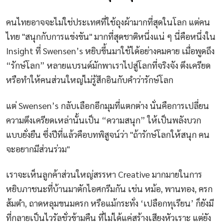
คนไทยอาจจะไม่ใช่ประเทศที่ใช้ถุงผ้ามากที่สุดในโลก แต่คน
ไทย "สนุกกับการแข่งขัน" มากที่สุดชาติหนึ่งแน่ ๆ นี่คือหนึ่งใน
Insight ที่ Swensen’s หยิบขึ้นมาใช้ได้อย่างคมคาย เมื่อพูดถึง
“รักษ์โลก” หลายแบรนด์มักพาเราไปสู่โลกที่จริงจัง ตึงเครียด
หรือทำให้คนส่วนใหญ่ไม่รู้สึกอินกับคำว่ารักษ์โลก
แต่ Swensen’s กลับเลือกอีกมุมที่แตกต่าง นั่นคือการเปลี่ยน
ความตึงเครียดเหล่านั้นเป็น “ความสนุก” ให้เป็นพลังบวก
แบบยั่งยืน ซึ่งปีที่แล้วคือบทพิสูจน์ว่า "ถ้ารักษ์โลกให้สนุก คน
จะอยากมีส่วนร่วม"
เราจะเห็นลูกค้าส่วนใหญ่สรรหา Creative มากมายในการ
หยิบภาชนะที่บ้านมาตักไอศกรีมกัน เช่น หม้อ, พานทอง, ครก
ส้มตำ, ถาดหลุมขนมครก หรือแม้กระทั่ง ‘เปลือกทุเรียน’ ก็ยังมี
ที่กลายเป็นไวรัลชั่วข้ามคืน ที่ไม่ได้แค่สร้างเสียงหัวเราะ แต่ยัง