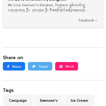
We Love Swensen’s၊ Bangkok, Thailand .နှစ်သက်သူ
၁,၅၁၉,၈၇၄ ဦး · ၄၈,၇၅၀ ဦး ဒီအကြောင်းပြောနေသည် ·
၁၀၇,၈၃၇ ဦး ဤနေရာတွင် ရှိခဲ့ကြသည် . Swensen’s Thailand
official page connect with us >>…
Facebook
Share on
Share
Tweet
Pin it
Tags
Campaign
Swensen's
Ice Cream