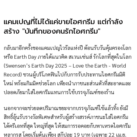
แคมเปญที่ไม่ได้แค่ขายไอศกรีม แต่กำลัง
สร้าง "บันทึกของคนรักไอศกรีม"
กลับมาอีกครั้งของแคมเปญไวรัลแห่งปี ต้อนรับวันคุ้มครองโลก
หรือ Earth Day ภายใต้แนวคิด สเวนเซ่นส์ รักโลกที่สุดในโลก
(Swensen’s Earth Day 2025 – Love the Earth - World
Record) ชวนผู้บริโภคฟินไปกับการรับประทานไอศกรีมมิติ
ใหม่ พร้อมกิมมิคช่วยโลก เพียงนำภาชนะส่วนตัวที่สะอาดและ
ปลอดภัยมาใส่ไอศกรีมแทนการใช้บรรจุภัณฑ์ของร้าน
นอกจากจะช่วยลดปริมาณขยะจากบรรจุภัณฑ์ใช้แล้วทิ้ง ยังมี
สิทธิ์ลุ้นรับรางวัลพิเศษสำหรับผู้สร้างสรรค์ภาชนะใส่ไอศกรีม
ได้ครีเอทที่สุด ใหญ่ที่สุด ให้สมการรอคอยกับพาเหรดไอศกรีม
หลากรส โดยเริ่มต้นเพียง สกู๊ปละ 19 บาท (เฉพาะ 22 เม.ย.