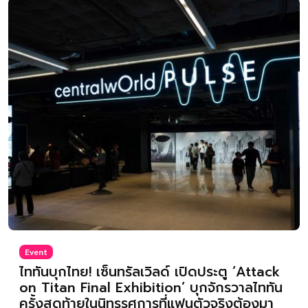
Event
ไททันบุกไทย! เซ็นทรัลเวิลด์ เปิดประตู ‘Attack
on Titan Final Exhibition’ บุกจักรวาลไททัน
ครั้งสุดท้ายในนิทรรศการที่แฟนตัวจริงต้องมา