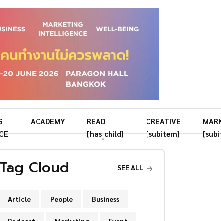
G
ACADEMY
READ
CREATIVE
MAR
CE
[has_child]
[subitem]
[sub
Tag Cloud
SEE ALL
Article
People
Business
Podcast
Marketing
Event