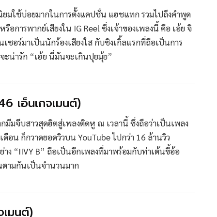
คำนี้นิยมใช้บ่อยมากในการตั้งแคปชั่น แฮชแทก รวมไปถึงคำพูด
ือการพากย์เสียงใน IG Reel ซึ่งเจ้าของเพลงนี้ คือ เอ้ย จิ
เซอร์มาเป็นนักร้องเสียงใส กับซิงเกิ้ลแรกที่ถือเป็นการ
จะน่ารัก “เฮ้ย นี่มันจะเกินปุยมุ้ย”
6 เอ็นเกจเมนต์)
จีบสาวสุดฮิตสู่เพลงติดหู ณ เวลานี้ ซึ่งถือว่าเป็นเพลง
1 เดือน ก็กวาดยอดวิวบน YouTube ไปกว่า 16 ล้านวิว
าง “IIVY B” ถือเป็นอีกเพลงที่มาพร้อมกับท่าเต้นขี้อ้อ
ต้นตามกันเป็นจำนวนมาก
จเมนต์)