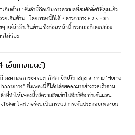
นต้าน” ซึ่งคำนี้ถือเป็นการอวยยศที่สมศักดิ์ศรีที่สุดแล้ว
“รวยเกินต้าน” โดยเพลงนี้ก็ได้ 3 สาวจากวง PiXXiE มา
ต่น่ารักเกินต้าน ซึ่งก่อนหน้านี้ พวกเธอก็เคยปล่อย
ยคนไม่น้อย
เอ็นเกจเมนต์)
เพลงนี้ ผลงานแรกของ เบล วริศรา จิตปรีดาสกุล จากค่าย ‘Home
ากกามาวง” ซึ่งเพลงนี้ก็ได้ปล่อยออกมาอย่างรวดเร็วตาม
ที่ทำให้เพลงนี้ทวีความฮิตเข้าไปอีกก็คือ ท่าเต้นแสน
ว TikToker โคฟเวอร์จนเป็นกระแสการเต้นประกอบเพลงบน