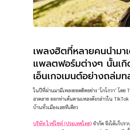
เพลงฮิตที่หลายคนนำมาเ
แพลตฟอร์มต่างๆ นั้นเกิดข
เอ็นเกจเมนต์อย่างถล่มท
ในปีที่ผ่านมามีเพลงยอดฮิตอย่าง ‘โกโกวา’ โดย
ลวดลาย ออกท่าเต้นตามเพลงดังกล่าวใน TikTok 
บ้านทั่วเมืองเลยทีเดียว
บริษัท ไวซ์ไซท์ (ประเทศไทย)
จำกัด จึงได้เก็บรว