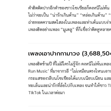
คำฮิตติดปากอีกคำของชาวโซเชียลก็คงหนีไม่พ้น “เกิ
ไม่ว่าจะเป็น “น่ารักเกินต้าน” “หล่อเกินต้าน” 
ถ่ายทอดความสดใสลงในเพลงและท่าเต้นแบบง่ายๆ แ
เพลงฮิตอย่างเพลง “มูเตลู” ที่ก็เชื่อว่าติดหูหลา
เพลงเอาปากกามาวง (3,688,504 
เพลงฮิตข้ามปี ที่ไม่มีใครไม่รู้จัก คงหนีไม่พ้น
Run Music’ ที่มาจากวลี “ไม่เหมือนตรงไหนเอาป
กระแสของวลีบนโซเชียลได้แบบเนียบเนียน และสิ่ง
ทะเล้นและน่ารักที่ล้อไปกับเพลง จนทำให้ชา
TikTok ในเวลาต่อมา