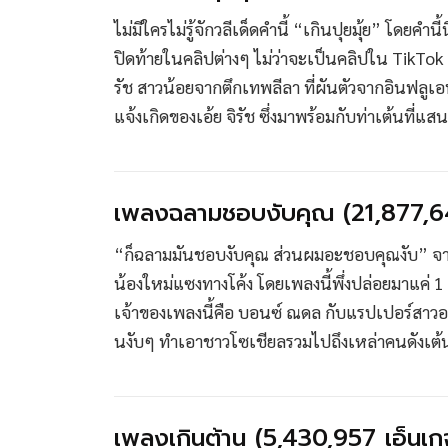
ไม่มีใครไม่รู้จักวลีเด็ดคำนี้ “เกินปุยมุ้ย” โดย
ปิดท้ายในคลิปต่างๆ ไม่ว่าจะเป็นคลิปใน TikTok หร
รัช สาวน้อยจากตึกเทพลีลา ที่ผันตัวจากอินฟลูเอน
แจ้งเกิดของเอ้ย จิรัช ซึ่งมาพร้อมกับท่าเต้นที่แสน
เพลงฉลามชอบงับคุณ (21,877,64
“ก็ฉลามมันชอบงับคุณ ส่วนผมอะชอบคุณงับ” จากมีม
น้องใหม่แซงทางโค้ง โดยเพลงนี้พึ่งปล่อยมาแค่ 
เจ้าของเพลงนี้คือ บอนซ์ ณดล กับแรปเปอร์สาวอย่
นงับๆ ทำเอาชาวโซเชียลรวมไปถึงเหล่าคนดังเ
เพลงเกินต้าน (5,430,957 เอ็นเก