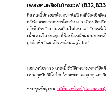
เพลงคนหรือไมโครเวฟ (832,833 
ถึงเพลงนี้ปล่อยมาตั้งแต่ช่วงต้นปี แต่ก็ยังคงฮิต
คลั่งรัก จากสาวน้อยตาโตอย่าง เบล วริศรา จิตปร
คลั่งรักที่ว่า “อบอุ่นเหมือนไมโครเวฟ” “คนหร
เนื้อเพลงในท่อนฮุก ที่ฟังแล้วเหมือนนักร้องจะเป
ถูกต้องคือ “เธอเป็นเหมือนเมนูโปรด”
นอกเหนือจาก 5 เพลงนี้ ยังมีอีกหลายเพลงที่ฮิตติ
เพลง สุดปัง คิมิโนโตะ ใจสลายฮะมุง มูเตลู และ
ขอบคุณข้อมูลจาก
บริษัท ไวซ์ไซท์ (ประเทศไทย)