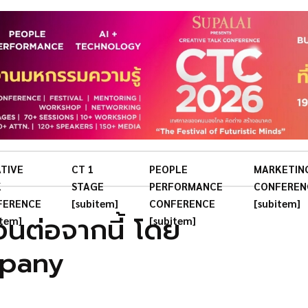
TIVE
CT 1
PEOPLE
MARKETIN
K
STAGE
PERFORMANCE
CONFEREN
FERENCE
[subitem]
CONFERENCE
[subitem]
อนต่อจากนี้ โดย
item]
[subitem]
pany