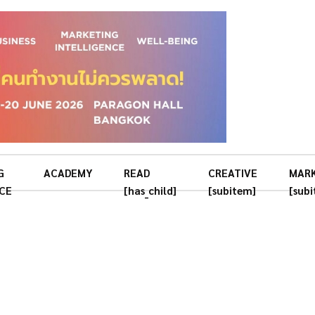
G
ACADEMY
READ
CREATIVE
MAR
CE
[has_child]
[subitem]
[sub