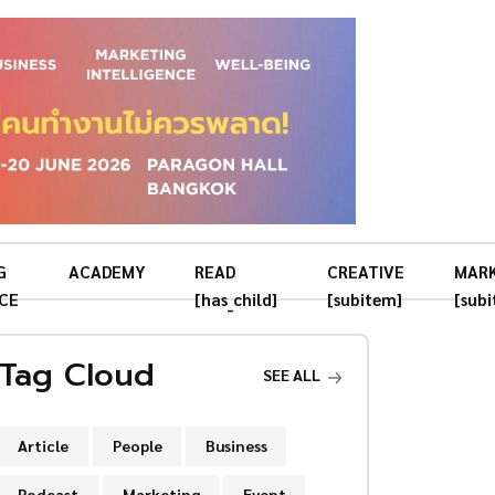
G
ACADEMY
READ
CREATIVE
MAR
CE
[has_child]
[subitem]
[sub
Tag Cloud
SEE ALL
Article
People
Business
Podcast
Marketing
Event