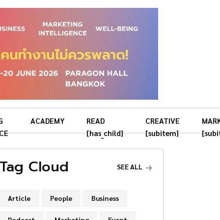
G
ACADEMY
READ
CREATIVE
MAR
CE
[has_child]
[subitem]
[sub
Tag Cloud
SEE ALL
Article
People
Business
Podcast
Marketing
Event