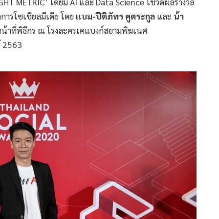
GHT METRIC’ โดยมี AI และ Data Science ใช้วัดผลรางวัล
วงการโซเชียลมีเดีย โดย
แบม-ปีติภัทร คูตระกูล
และ
น้า
หน้าที่พิธีกร ณ โรงละครเคแบงก์สยามพิฆเนศ
ธ์ 2563