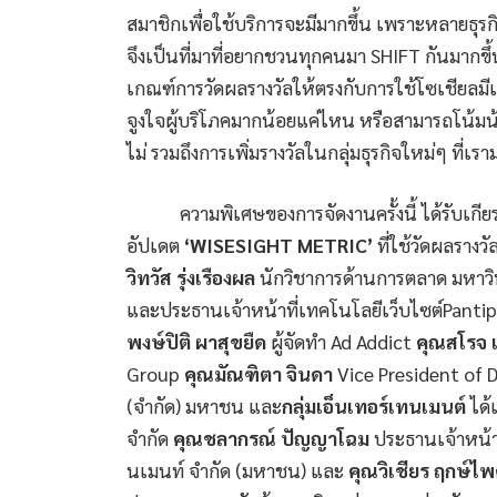
สมาชิกเพื่อใช้บริการจะมีมากขึ้น เพราะหลายธุรกิจ
จึงเป็นที่มาที่อยากชวนทุกคนมา SHIFT กันมากขึ
เกณฑ์การวัดผลรางวัลให้ตรงกับการใช้โซเชียลมีเ
จูงใจผู้บริโภคมากน้อยแค่ไหน หรือสามารถโน้ม
ไม่ รวมถึงการเพิ่มรางวัลในกลุ่มธุรกิจใหม่ๆ ที่
ความพิเศษของการจัดงานครั้งนี้ ได้รับเกียรต
อัปเดต
‘
WISESIGHT METRIC’
ที่ใช้วัดผลรางว
วิทวัส รุ่งเรืองผล
นักวิชาการด้านการตลาด มหาวิ
และประธานเจ้าหน้าที่เทคโนโลยีเว็บไซต์Pant
พงษ์ปิติ ผาสุขยืด
ผู้จัดทำ Ad Addict
คุณสโรจ เ
Group
คุณมัณฑิตา จินดา
Vice President of D
(จำกัด) มหาชน และ
กลุ่มเอ็นเทอร์เทนเมนต์
ได้
จำกัด
คุณชลากรณ์ ปัญญาโฉม
ประธานเจ้าหน้าท
นเมนท์ จำกัด (มหาชน) และ
คุณวิเชียร ฤกษ์ไ