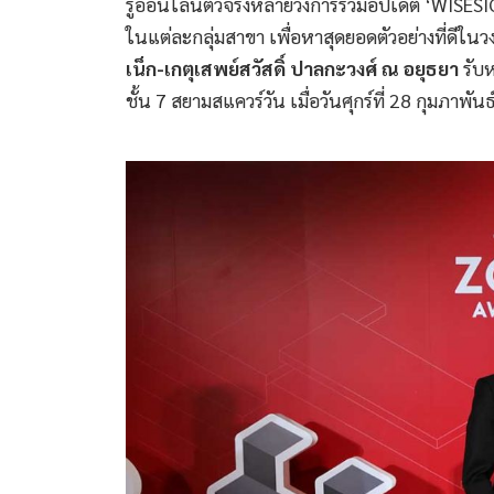
รูออนไลน์ตัวจริงหลายวงการร่วมอัปเดต ‘WISESI
ในแต่ละกลุ่มสาขา เพื่อหาสุดยอดตัวอย่างที่ดีใน
เน็ก-เกตุเสพย์สวัสดิ์ ปาลกะวงศ์ ณ อยุธยา
รับ
ชั้น 7 สยามสแควร์วัน เมื่อวันศุกร์ที่ 28 กุมภาพัน