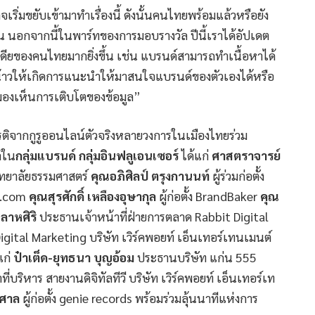
เริ่มขยับเข้ามาทำเรื่องนี้ ดังนั้นคนไทยพร้อมแล้วหรือยัง
้น นอกจากนี้ในพาร์ทของการมอบรางวัล ปีนี้เราได้อัปเดต
ดียของคนไทยมากยิ่งขึ้น เช่น แบรนด์สามารถทำเนื้อหาได้
น้าวให้เกิดการแนะนำให้มาสนใจแบรนด์ของตัวเองได้หรือ
เรามองเห็นการเติบโตของข้อมูล”
ิจากกูรูออนไลน์ตัวจริงหลายวงการในเมืองไทยร่วม
ัลใน
กลุ่มแบรนด์ กลุ่มอินฟลูเอนเซอร์
ได้แก่
ศาสตราจารย์
ทยาลัยธรรมศาสตร์
คุณอภิศิลป์ ตรุงกานนท์
ผู้ร่วมก่อตั้ง
ip.com
คุณสุรศักดิ์ เหลืองอุษากุล
ผู้ก่อตั้ง BrandBaker
คุณ
ลาหศิริ
ประธานเจ้าหน้าที่ฝ่ายการตลาด Rabbit Digital
igital Marketing บริษัท เวิร์คพอยท์ เอ็นเทอร์เทนเมนต์
แก่
ป๋าเต็ด-ยุทธนา บุญอ้อม
ประธานบริษัท แก่น 555
ี่บริหาร สายงานดิจิทัลทีวี บริษัท เวิร์คพอยท์ เอ็นเทอร์เท
พศาล
ผู้ก่อตั้ง genie records พร้อมร่วมลุ้นนาทีแห่งการ