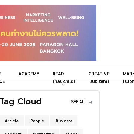
G
ACADEMY
READ
CREATIVE
MAR
CE
[has_child]
[subitem]
[sub
Tag Cloud
SEE ALL
Article
People
Business
Podcast
Marketing
Event