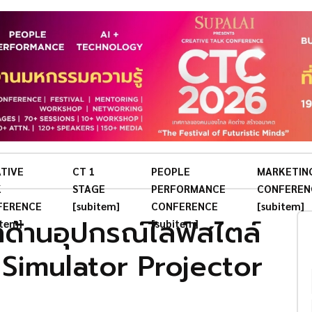
TIVE
CT 1
PEOPLE
MARKETIN
K
STAGE
PERFORMANCE
CONFEREN
FERENCE
[subitem]
CONFERENCE
[subitem]
กด้านอุปกรณ์ไลฟ์สไตล์
item]
[subitem]
lf Simulator Projector