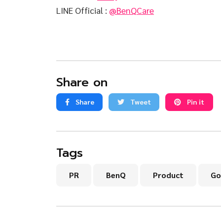
LINE Official :
@BenQCare
Share on
Share
Tweet
Pin it
Tags
PR
BenQ
Product
Go