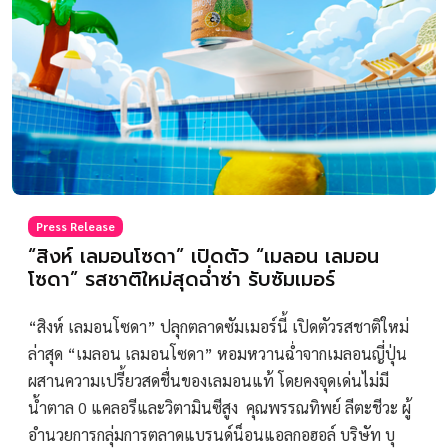
Press Release
“สิงห์ เลมอนโซดา” เปิดตัว “เมลอน เลมอน
โซดา” รสชาติใหม่สุดฉ่ำซ่า รับซัมเมอร์
“สิงห์ เลมอนโซดา” ปลุกตลาดซัมเมอร์นี้ เปิดตัวรสชาติใหม่
ล่าสุด “เมลอน เลมอนโซดา” หอมหวานฉ่ำจากเมลอนญี่ปุ่น
ผสานความเปรี้ยวสดชื่นของเลมอนแท้ โดยคงจุดเด่นไม่มี
น้ำตาล 0 แคลอรีและวิตามินซีสูง คุณพรรณทิพย์ ลีตะชีวะ ผู้
อำนวยการกลุ่มการตลาดแบรนด์น็อนแอลกอฮอล์ บริษัท บุ