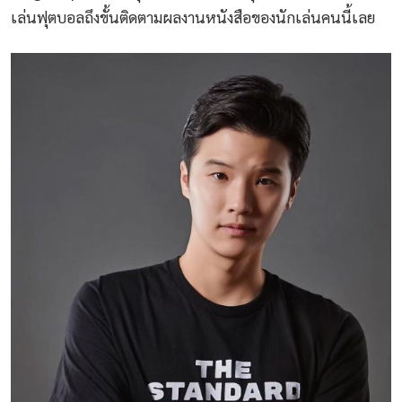
เล่นฟุตบอลถึงขั้นติดตามผลงานหนังสือของนักเล่นคนนี้เลย