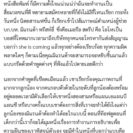
หนังสือพิมพ์ ก็มีความตั้งใจแน่วแน่ว่าฉันจะทำงานเป็น
สื่อมวลชนที่ดี พยายามสมัครหลายที่ก็ยังไม่มีที่ไหนเรียก กระทั่ง
วันหนึ่ง นิตยสารแฟชั่น ก็เรียกเข้าไปสัมภาษณ์ตำแหน่งผู้ช่วย
บก.บห. มิแรนด้า พรีสท์ลี่ ซึ่งคือเมอรีล สตรีป คือ โอโหเป็น
บอสที่โหดมากเวลามาถึงบริษัททุกคนจะโทรหากันส่งสัญญาณ
บอกว่า she is coming แล้วทุกอย่างต้องเรียบร้อย ทุกความผิด
พลาดใดๆ ก็ตามเนี่ยคุณมิแรนด้าจะสามารถจะหยิบขึ้นมาแล้ว
แบบกรีดด้วยคำพูดต่างๆ ที่ฟังแล้วไปตายเลยดีกว่า
นอกจากคำพูดที่เชือดเฉือนแล้ว เขาเรียกร้องคุณภาพงานที่
มากจากลูกน้อง จากคนรอบตัวด้วยในระดับที่ลูกน้องต้องพร้อม
อยู่ตลอดเวลามีตัวเลือกให้เขาหนึ่งสองสามหรือแผนเอแผนบี
แผนซี หรือบางครั้งแบบเขาต้องการสิ่งที่เราจะทำได้ยังไงแต่ว่า
ลูกน้องของมิแรนด้าต้องทำได้อะไรแบบนี้ ตอนที่ท๊อฟดูตอนที่
เด็กกว่านี้เราก็จะได้มุมหนึ่งเรื่องการทำงานการอธิบายเพื่อ
ความฝันของเราพิสูจน์ตัวเอง จะมีคำในหนังที่บอกว่าแบบคือ