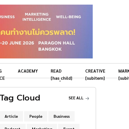
G
ACADEMY
READ
CREATIVE
MAR
CE
[has_child]
[subitem]
[sub
Tag Cloud
SEE ALL
Article
People
Business
Podcast
Marketing
Event