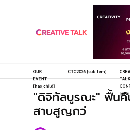
OUR
CTC2026 [subitem]
CREA
EVENT
TAL
[has_child]
CON
"ดิจิทัลบูรณะ" ฟื้น
[sub
สาบสูญกว่